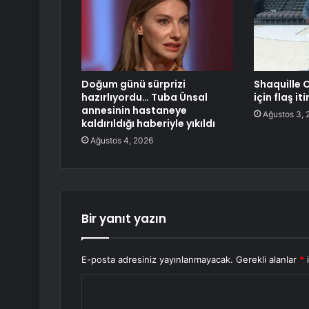
Doğum günü sürprizi
Shaquille 
hazırlıyordu… Tuba Ünsal
için flaş iti
annesinin hastaneye
Ağustos 3, 
kaldırıldığı haberiyle yıkıldı
Ağustos 4, 2026
Bir yanıt yazın
E-posta adresiniz yayınlanmayacak.
Gerekli alanlar
*
i
Y
o