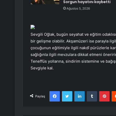
Sorgun hayatını kaybetti
Ağustos 5, 2026
Sevgili Oğlak, bugün seyahat ve eğitim odaklısı
bir gelişme olabilir. Akşamüzeri ise parayla ilgi
çocuğunun eğitimiyle ilgili nakdî pürüzlerle ka
sağlığınla ilgili mevzulara dikkat etmeni öneriri
Teneffüs yollarına, sindirim sistemine ve bağış
Sevgiyle kal.
Facebook
Twitter
LinkedIn
Tumblr
Pint
Paylaş