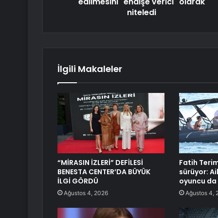
edilmesini "endişe verici" olarak
niteledi
İlgili Makaleler
“MİRASIN İZLERİ” DEFİLESİ
Fatih Teri
BENESTA CENTER’DA BÜYÜK
sürüyor: Ai
İLGİ GÖRDÜ
oyuncu da e
Ağustos 4, 2026
Ağustos 4, 