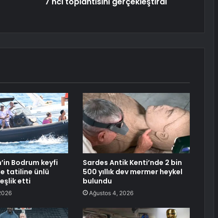
7'nci toplantısını gerçekleştirdi
m’in Bodrum keyfi
Sardes Antik Kenti’nde 2 bin
le tatiline ünlü
500 yıllık dev mermer heykel
şlik etti
bulundu
2026
Ağustos 4, 2026