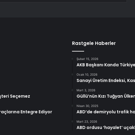
Rastgele Haberler
Şubat 15, 2026
AKB Başkanı Kanda Türkiye
Ocak 10, 2026
Sanayi Üretim Endeksi, Ka
Mart 3, 2026
Müşteri Seçemez
Güllü’nün Kızı Tuğyan Ülke
Nisan 30, 2025
açlarına Entegre Ediyor
ABD’de demiryolu trafik ha
Mart 23, 2026
ABD ordusu ‘hayalet’ uçakl