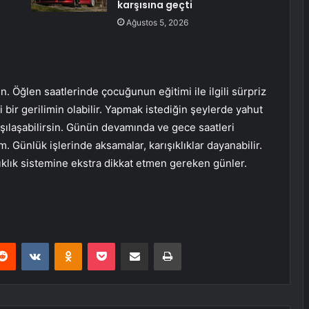
karşısına geçti
Ağustos 5, 2026
n. Öğlen saatlerinde çocuğunun eğitimi ile ilgili sürpriz
li bir gerilimin olabilir. Yapmak istediğin şeylerde yahut
rşılaşabilirsin. Günün devamında ve gece saatleri
m. Günlük işlerinde aksamalar, karışıklıklar dayanabilir.
ıklık sistemine ekstra dikkat etmen gereken günler.
erest
Reddit
VKontakte
Odnoklassniki
Pocket
E-Posta ile paylaş
Yazdır