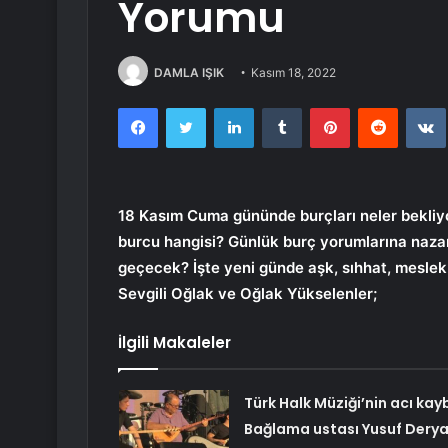
Yorumu
DAMLA IŞIK
Kasım 18, 2022
Facebook
Twitter
LinkedIn
Tumblr
Pinterest
Reddit
18 Kasım Cuma gününde burçları neler bekliyo
burcu hangisi? Günlük burç yorumlarına naz
geçecek? İşte yeni günde aşk, sıhhat, mesle
Sevgili Oğlak ve Oğlak Yükselenler;
İlgili Makaleler
Türk Halk Müziği’nin acı kayb
Bağlama ustası Yusuf Dery