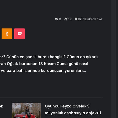
0
12
Bir dakikadan az
VKontakte
Odnoklassniki
Pocket
r? Günün en şanslı burcu hangisi? Günün en çıkarlı
aran Oğlak burcunun 18 Kasım Cuma günü nasıl
k ve para bahislerinde burcunuzun yorumları…
ı:
Oyuncu Feyza Civelek 9
a
milyonluk arabasıyla objektif