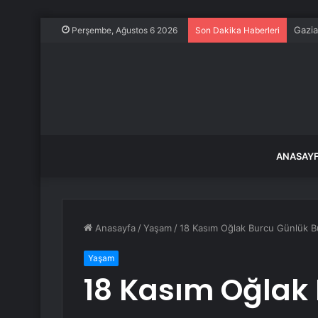
Gazia
Perşembe, Ağustos 6 2026
Son Dakika Haberleri
ANASAY
Anasayfa
/
Yaşam
/
18 Kasım Oğlak Burcu Günlük 
Yaşam
18 Kasım Oğlak