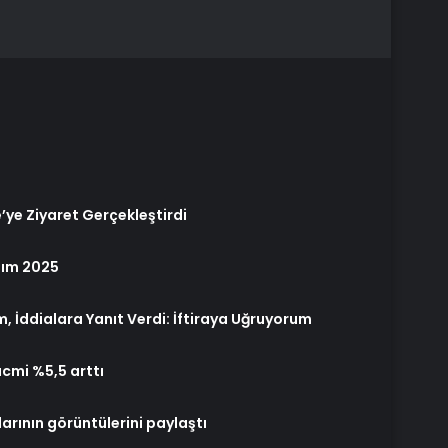
’ye Ziyaret Gerçekleştirdi
sım 2025
m, İddialara Yanıt Verdi: İftiraya Uğruyorum
cmi %5,5 arttı
arının görüntülerini paylaştı