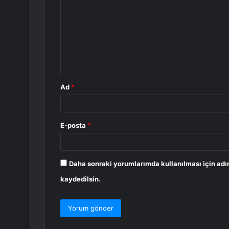
r
u
m
*
Ad
*
E-posta
*
Daha sonraki yorumlarımda kullanılması için adı
kaydedilsin.