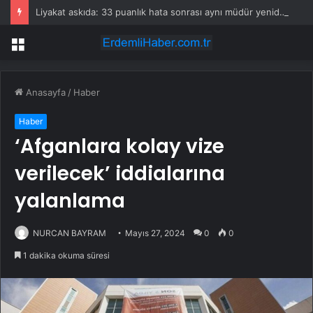
Liyakat askıda: 33 puanlık hata sonrası aynı müdür yeniden görevlendirildi
Menü
Anasayfa
/
Haber
Haber
‘Afganlara kolay vize
verilecek’ iddialarına
yalanlama
NURCAN BAYRAM
Mayıs 27, 2024
0
0
1 dakika okuma süresi