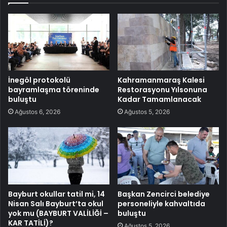
İnegöl protokolü
Kahramanmaraş Kalesi
bayramlaşma töreninde
Restorasyonu Yılsonuna
buluştu
Kadar Tamamlanacak
Ağustos 6, 2026
Ağustos 5, 2026
Bayburt okullar tatil mi, 14
Başkan Zencirci belediye
Nisan Salı Bayburt’ta okul
personeliyle kahvaltıda
yok mu (BAYBURT VALİLİĞİ –
buluştu
KAR TATİLİ)?
Ağustos 5, 2026