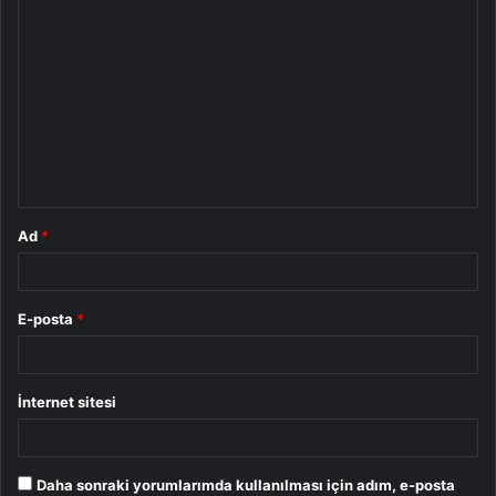
Y
o
r
u
m
*
Ad
*
E-posta
*
İnternet sitesi
Daha sonraki yorumlarımda kullanılması için adım, e-posta