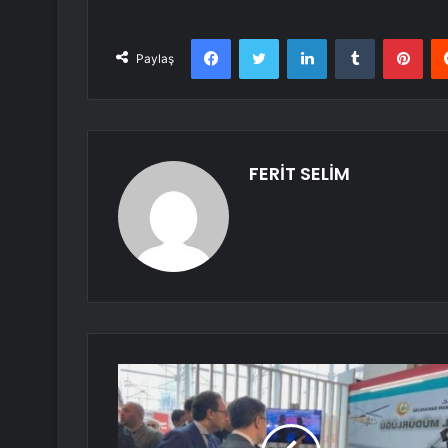
Facebook
Twitter
LinkedIn
Tumblr
Pint
Paylaş
FERİT SELİM