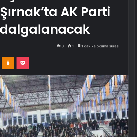
Şırnak’ta AK Parti
 dalgalanacak
0
1
1 dakika okuma süresi
VKontakte
Odnoklassniki
Pocket