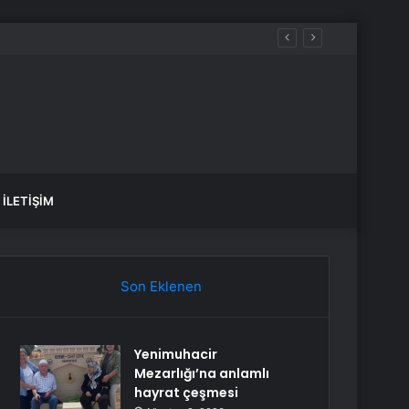
İLETIŞIM
Son Eklenen
Yenimuhacir
Mezarlığı’na anlamlı
hayrat çeşmesi