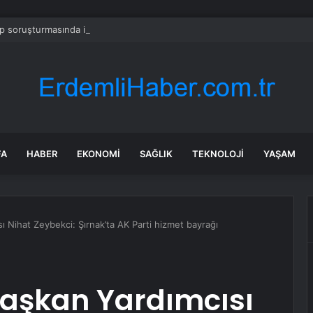
 soruşturmasında iş insanı Hüseyin Başaran’a tutuklama talebi
FA
HABER
EKONOMI
SAĞLIK
TEKNOLOJI
YAŞAM
ı Nihat Zeybekci: Şırnak’ta AK Parti hizmet bayrağı
Başkan Yardımcısı