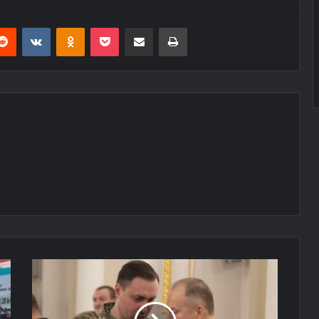
erest
Reddit
VKontakte
Odnoklassniki
Pocket
E-Posta ile paylaş
Yazdır