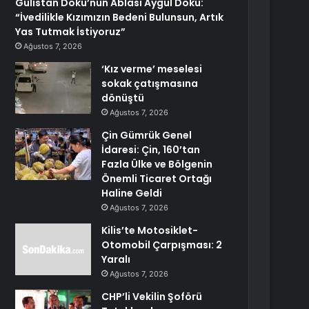
Gülistan Doku’nun Ablası Aygül Doku:
“İvedilikle Kızımızın Bedeni Bulunsun, Artık
Yas Tutmak İstiyoruz”
Ağustos 7, 2026
‘Kız verme’ meselesi
sokak çatışmasına
dönüştü
Ağustos 7, 2026
Çin Gümrük Genel
İdaresi: Çin, 160’tan
Fazla Ülke ve Bölgenin
Önemli Ticaret Ortağı
Haline Geldi
Ağustos 7, 2026
Kilis’te Motosiklet-
Otomobil Çarpışması: 2
Yaralı
Ağustos 7, 2026
CHP’li Vekilin Şoförü