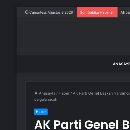
Ahbap
Cumartesi, Ağustos 8 2026
Son Dakika Haberleri
ANASAY
Anasayfa
/
Haber
/
AK Parti Genel Başkan Yardımcıs
dalgalanacak
Haber
AK Parti Genel 