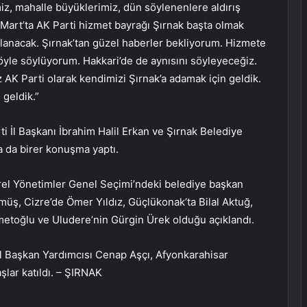
z, mahalle büyüklerimiz, dün söylenenlere aldırış
 Mart’ta AK Parti hizmet bayrağı Şırnak başta olmak
alanacak. Şırnak’tan güzel haberler bekliyorum. Hizmete
 öyle söylüyorum. Hakkari’de de aynısını söyleyeceğiz.
 AK Parti olarak kendimizi Şırnak’a adamak için geldik.
 geldik.”
rti İl Başkanı İbrahim Halil Erkan ve Şırnak Belediye
 da birer konuşma yaptı.
erel Yönetimler Genel Seçimi’ndeki belediye başkan
müş, Cizre’de Ömer Yıldız, Güçlükonak’ta Bilal Aktuğ,
hmetoğlu ve Uludere’nin Gürgin Ürek olduğu açıklandı.
Başkan Yardımcısı Cenap Aşçı, Afyonkarahisar
aşlar katıldı. – ŞIRNAK