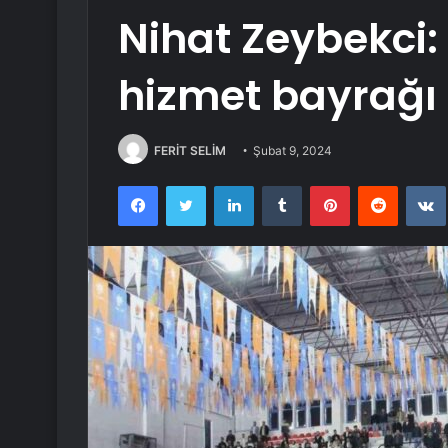
Nihat Zeybekci: 
hizmet bayrağı
FERİT SELİM
Şubat 9, 2024
Facebook
Twitter
LinkedIn
Tumblr
Pinterest
Reddit