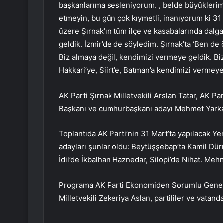
başkanlarıma sesleniyorum. , belde büyüklerimi
etmeyin, bu gün çok kıymetli, inanıyorum ki 31
üzere Şırnak’ın tüm ilçe ve kasabalarında dalg
geldik. İzmir’de de söyledim. Şırnak’ta ‘Ben de
Biz almaya değil, kendimizi vermeye geldik. Biz
Hakkari’ye, Siirt’e, Batman’a kendimizi vermeye
AK Parti Şırnak Milletvekili Arslan Tatar, AK Pa
Başkanı ve cumhurbaşkanı adayı Mehmet Yarka
Toplantıda AK Parti’nin 31 Mart’ta yapılacak Y
adayları şunlar oldu: Beytüşşebap’ta Kamil Dür
İdil’de İkbalhan Haznedar, Silopi’de Nihat. Me
Programa AK Parti Ekonomiden Sorumlu Genel 
Milletvekili Zekeriya Aslan, partililer ve vatand