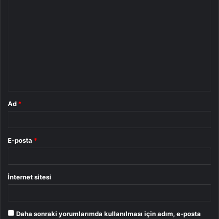
Y
o
r
u
m
*
Ad
*
E-posta
*
İnternet sitesi
Daha sonraki yorumlarımda kullanılması için adım, e-posta