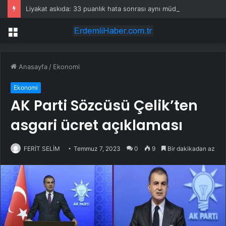
Liyakat askıda: 33 puanlık hata sonrası aynı müdür yeniden görevlendirildi
Menü
Anasayfa
/
Ekonomi
Ekonomi
AK Parti Sözcüsü Çelik’ten
asgari ücret açıklaması
FERİT SELİM
Temmuz 7, 2023
0
9
Bir dakikadan az