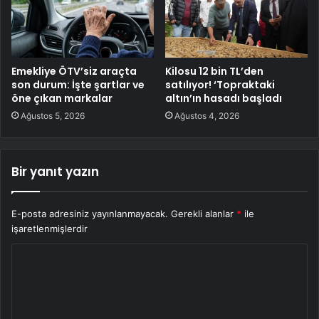
Emekliye ÖTV’siz araçta
Kilosu 12 bin TL’den
son durum: İşte şartlar ve
satılıyor! ‘Topraktaki
öne çıkan markalar
altın’ın hasadı başladı
Ağustos 5, 2026
Ağustos 4, 2026
Bir yanıt yazın
E-posta adresiniz yayınlanmayacak.
Gerekli alanlar
*
ile
işaretlenmişlerdir
Y
o
r
u