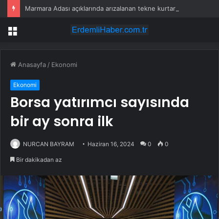
Marmara Adası açıklarında arızalanan tekne kurtarıldı
Menü
Anasayfa
/
Ekonomi
Ekonomi
Borsa yatırımcı sayısında
bir ay sonra ilk
NURCAN BAYRAM
Haziran 16, 2024
0
0
Bir dakikadan az