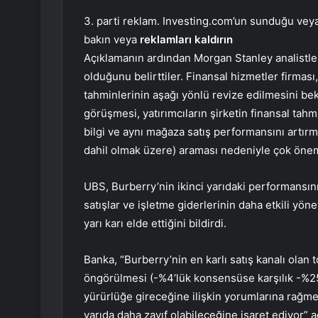
3. parti reklam. Investing.com’un sunduğu veya 
bakın veya
reklamları kaldırın
Açıklamanın ardından Morgan Stanley analistler
olduğunu belirttiler. Finansal hizmetler firması,
tahminlerinin aşağı yönlü revize edilmesini be
görüşmesi, yatırımcıların şirketin finansal tahmi
bilgi ve aynı mağaza satış performansını artırm
dahil olmak üzere) araması nedeniyle çok önem
UBS, Burberry’nin ikinci yarıdaki performansın
satışlar ve işletme giderlerinin daha etkili yö
yarı karı elde ettiğini bildirdi.
Banka, “Burberry’nin en karlı satış kanalı olan t
öngörülmesi (-%4’lük konsensüse karşılık -%25),
yürürlüğe gireceğine ilişkin yorumlarına rağmen
yarıda daha zayıf olabileceğine işaret ediyor”