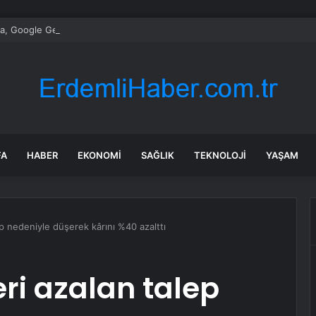
, Google Gemini Yapay Zeka Asistanını Araçlarına Entegre Ediyor
FA
HABER
EKONOMI
SAĞLIK
TEKNOLOJI
YAŞAM
ep nedeniyle düşerek kârını %40 azalttı
eri azalan talep