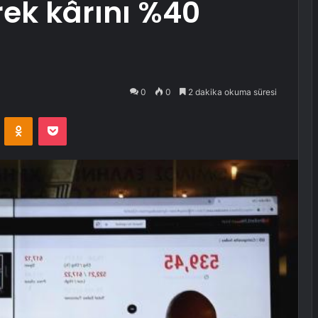
ek kârını %40
0
0
2 dakika okuma süresi
VKontakte
Odnoklassniki
Pocket