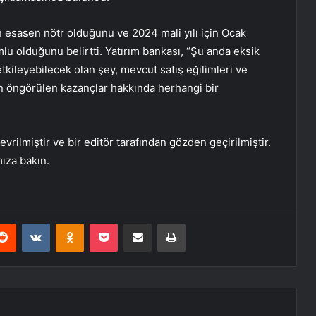
n esasen nötr olduğunu ve 2024 mali yılı için Ocak
lu olduğunu belirtti. Yatırım bankası, “Şu anda eksik
etkileyebilecek olan şey, mevcut satış eğilimleri ve
 için öngörülen kazançlar hakkında herhangi bir
rilmiştir ve bir editör tarafından gözden geçirilmiştir.
mıza bakın.
erest
Reddit
VKontakte
Odnoklassniki
Pocket
E-Posta ile paylaş
Yazdır