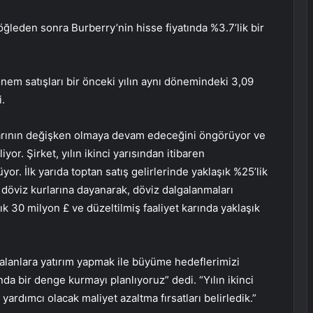
leden sonra Burberry’nin hisse fiyatında %3.7’lik bir
nem satışları bir önceki yılın aynı dönemindeki 3,09
i.
larının değişken olmaya devam edeceğini öngörüyor ve
liyor. Şirket, yılın ikinci yarısından itibaren
r. İlk yarıda toptan satış gelirlerinde yaklaşık %25’lik
e döviz kurlarına dayanarak, döviz dalgalanmaları
şık 30 milyon £ ve düzeltilmiş faaliyet karında yaklaşık
 alanlara yatırım yapmak ile büyüme hedeflerimizi
da bir denge kurmayı planlıyoruz” dedi. “Yılın ikinci
yardımcı olacak maliyet azaltma fırsatları belirledik.”