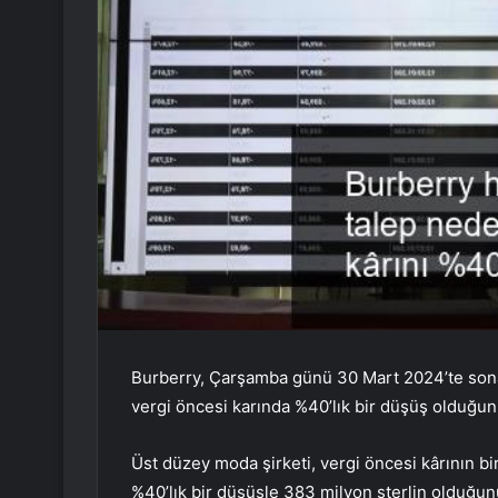
Burberry, Çarşamba günü 30 Mart 2024’te sona e
vergi öncesi karında %40’lık bir düşüş olduğun
Üst düzey moda şirketi, vergi öncesi kârının bi
%40’lık bir düşüşle 383 milyon sterlin olduğunu