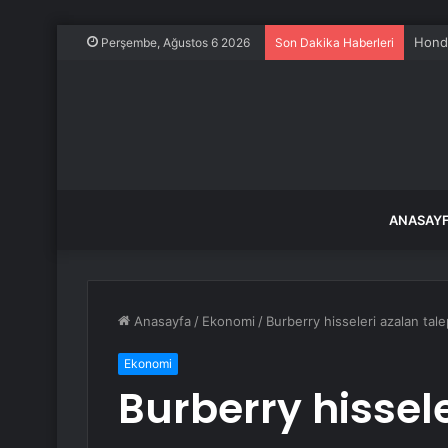
Honda
Perşembe, Ağustos 6 2026
Son Dakika Haberleri
ANASAY
Anasayfa
/
Ekonomi
/
Burberry hisseleri azalan tal
Ekonomi
Burberry hissel