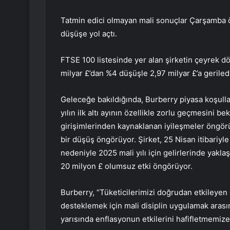
Tatmin edici olmayan mali sonuçlar Çarşamba öğ
düşüşe yol açtı.
FTSE 100 listesinde yer alan şirketin çeyrek dö
milyar £’dan %4 düşüşle 2,97 milyar £’a geriled
Geleceğe bakıldığında, Burberry piyasa koşul
yılın ilk altı ayının özellikle zorlu geçmesini bek
girişimlerinden kaynaklanan iyileşmeler öngörüyo
bir düşüş öngörüyor. Şirket, 25 Nisan itibariyl
nedeniyle 2025 mali yılı için gelirlerinde yakla
20 milyon £ olumsuz etki öngörüyor.
Burberry, “Tüketicilerimizi doğrudan etkileyen
desteklemek için mali disiplin uygulamak arasın
yarısında enflasyonun etkilerini hafifletmemize 