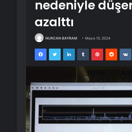
nedeniyle düşer
azalttı
NURCAN BAYRAM
Mayıs 15, 2024
Facebook
Twitter
LinkedIn
Tumblr
Pinterest
Reddit