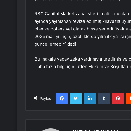
RBC Capital Markets analistleri, mali sonuçları
ayında yayınlanan revize edilmiş kılavuzla uyum
olan ve potansiyel olarak hisse senedi fiyatını 
2025 mali yılı için, özellikle de yılın ilk yarısı
güncellemedir” dedi.
Bu makale yapay zeka yardımıyla üretilmiş ve çev
Daha fazla bilgi için lütfen Hüküm ve Koşulları
Facebook
Twitter
LinkedIn
Tumblr
Pint
Paylaş