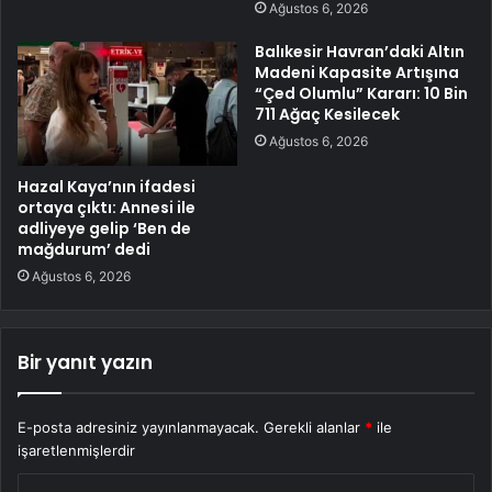
Ağustos 6, 2026
Balıkesir Havran’daki Altın
Madeni Kapasite Artışına
“Çed Olumlu” Kararı: 10 Bin
711 Ağaç Kesilecek
Ağustos 6, 2026
Hazal Kaya’nın ifadesi
ortaya çıktı: Annesi ile
adliyeye gelip ‘Ben de
mağdurum’ dedi
Ağustos 6, 2026
Bir yanıt yazın
E-posta adresiniz yayınlanmayacak.
Gerekli alanlar
*
ile
işaretlenmişlerdir
Y