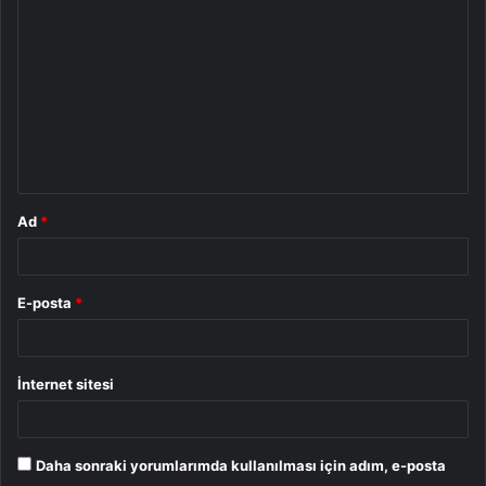
o
r
u
m
*
Ad
*
E-posta
*
İnternet sitesi
Daha sonraki yorumlarımda kullanılması için adım, e-posta