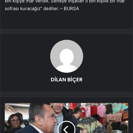
bin kişiye iftar verdik. Seneye inşallah 5 bin kişilik bir iftar
sofrası kuracağız” dediler. – BURSA
DİLAN BİÇER