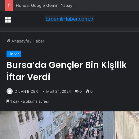
Honda, Google Gemini Yapay Zeka Asistanını Araçlarına Entegre Ediyor
Menü
Anasayfa
/
Haber
Haber
Bursa’da Gençler Bin Kişilik
İftar Verdi
DİLAN BİÇER
Mart 24, 2024
0
0
1 dakika okuma süresi