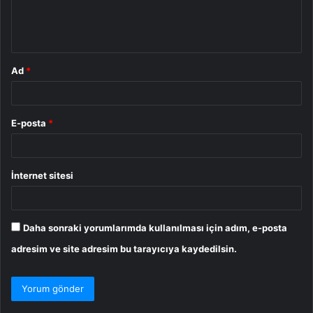
m
*
Ad
*
E-posta
*
İnternet sitesi
Daha sonraki yorumlarımda kullanılması için adım, e-posta
adresim ve site adresim bu tarayıcıya kaydedilsin.