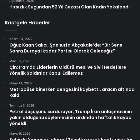
Ağustos 6, 2026
Hırsızlık Suçundan 52 Yıl Cezası Olan Kadın Yakalandı
Rastgele Haberler
Kasım 24, 2022
Oğuz Kaan Salıcı, Şanlıurfa Akçakale’de: “Bir Sene
Sonra Buraya İktidar Partisi Olarak Geleceğiz”
Mart 31, 2026
Çin: İran’da Liderlerin Öldürülmesi ve Sivil Hedeflere
Yönelik Saldırılar Kabul Edilemez
Nisan 14, 2026
Metrobüse binerken dengesini kaybetti, aracın altında
kaldı
Temmuz 3, 2026
Petrol düşüşünü sürdürüyor, Trump İran anlaşmasının
yakın olduğunu söylemesinin ardından haftalık kayba
yöneldi
Mayıs 9, 2026
Şehirde ‘canavar’ alarmı! Tünel kazarak kaçtı, uyarılar