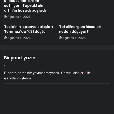
Kilosu 12 bin TL’den
satılıyor! ‘Topraktaki
altın’ın hasadı başladı
Ağustos 4, 2026
Tesla’nın İspanya satışları
TotalEnergies hisseleri
Temmuz’da %81 düştü
neden düşüyor?
Ağustos 4, 2026
Ağustos 4, 2026
Bir yanıt yazın
E-posta adresiniz yayınlanmayacak.
Gerekli alanlar
*
ile
işaretlenmişlerdir
Y
o
r
u