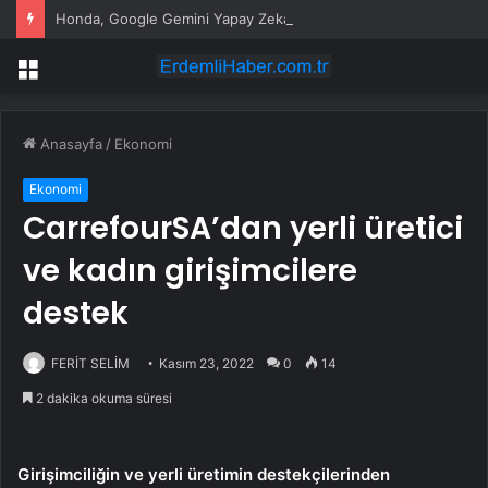
Honda, Google Gemini Yapay Zeka Asistanını Araçlarına Entegre Ediyor
Menü
Anasayfa
/
Ekonomi
Ekonomi
CarrefourSA’dan yerli üretici
ve kadın girişimcilere
destek
FERİT SELİM
Kasım 23, 2022
0
14
2 dakika okuma süresi
Girişimciliğin ve yerli üretimin destekçilerinden