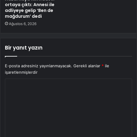
ortaya çıktı: Annesi ile
adliyeye gelip ‘Ben de
mağdurum’ dedi
Ağustos 6, 2026
Bir yanıt yazın
E-posta adresiniz yayınlanmayacak.
Gerekli alanlar
*
ile
işaretlenmişlerdir
Y
o
r
u
m
*