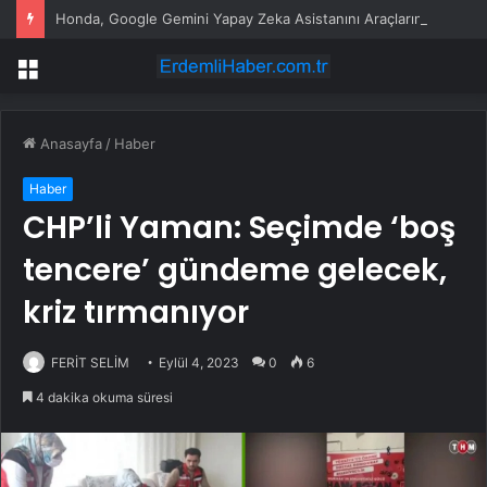
Honda, Google Gemini Yapay Zeka Asistanını Araçlarına Entegre Ediyor
Menü
Anasayfa
/
Haber
Haber
CHP’li Yaman: Seçimde ‘boş
tencere’ gündeme gelecek,
kriz tırmanıyor
FERİT SELİM
Eylül 4, 2023
0
6
4 dakika okuma süresi