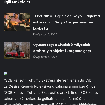
İlgili Makaleler
Türk Halk Müziği’nin acı kaybı: Bağlama
ustası Yusuf Derya Sorgun hayatını
kaybetti
Ağustos 5, 2026
Oyuncu Feyza Civelek 9 milyonluk
arabasıyla objektif karşısına geçti
Ağustos 5, 2026
“SCB Kenevir Tohumu Ekstresi” ile Yenilenen Bir Cilt
Le Désiré Kenevir Koleksiyonu çalışmalarının içeriğinde
“SCB Kenevir Tohumu Ekstresi” olarak bilinen SCB kenevir
tohumu özü, İsviçre’de geliştirilen özel formülünün ana
bileşenidir. Avustralya menşeli, CBD (kenevir bitkisinden