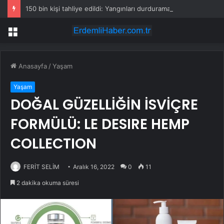
150 bin kişi tahliye edildi: Yangınları durduramayınca atları saldılar
Menü
Anasayfa
/
Yaşam
Yaşam
DOĞAL GÜZELLİĞİN İSVİÇRE
FORMÜLÜ: LE DESIRE HEMP
COLLECTION
FERİT SELİM
Aralık 16, 2022
0
11
2 dakika okuma süresi