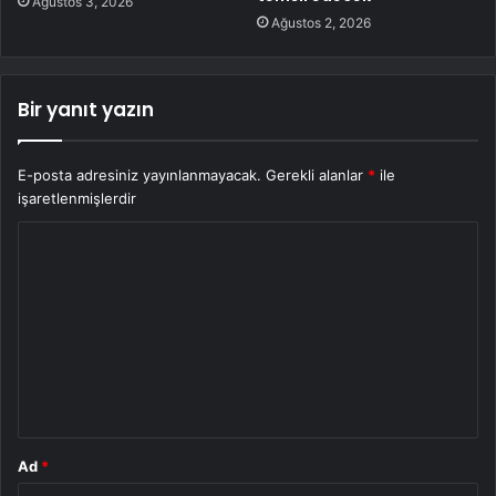
Ağustos 3, 2026
Ağustos 2, 2026
Bir yanıt yazın
E-posta adresiniz yayınlanmayacak.
Gerekli alanlar
*
ile
işaretlenmişlerdir
Y
o
r
u
m
*
Ad
*