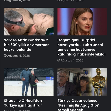
Ağustos 4, 2026
Ağustos 4, 2026
Sardes Antik Kenti’nde 2
Doğum günü sürprizi
bin 500 yıllık dev mermer
hazırlıyordu… Tuba Ünsal
heykel bulundu
annesinin hastaneye
kaldırıldığı haberiyle yıkıldı
Ağustos 4, 2026
Ağustos 4, 2026
Shaquille O’Neal’dan
Türkiye Oscar yolcusu:
Türkiye için flaş itiraf
“Kesilmiş Bir Ağaç Gibi”
temsil edecek