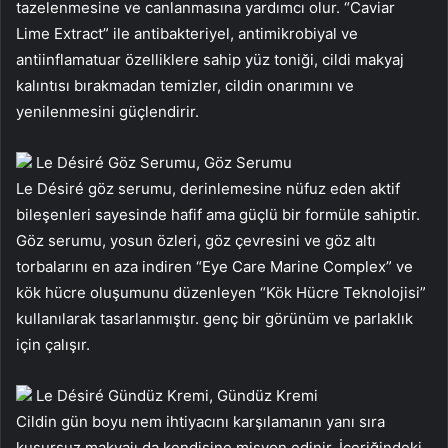
tazelenmesine ve canlanmasına yardımcı olur. “Caviar
Lime Extract” ile antibakteriyel, antimikrobiyal ve
antiinflamatuar özelliklere sahip yüz toniği, cildi makyaj
kalıntısı bırakmadan temizler, cildin onarımını ve
yenilenmesini güçlendirir.
Le Désiré Göz Serumu, Göz Serumu
Le Désiré göz serumu, derinlemesine nüfuz eden aktif
bileşenleri sayesinde hafif ama güçlü bir formüle sahiptir.
Göz serumu, yosun özleri, göz çevresini ve göz altı
torbalarını en aza indiren “Eye Care Marine Complex” ve
kök hücre oluşumunu düzenleyen “Kök Hücre Teknolojisi”
kullanılarak tasarlanmıştır. genç bir görünüm ve parlaklık
için çalışır.
Le Désiré Gündüz Kremi, Gündüz Kremi
Cildin gün boyu nem ihtiyacını karşılamanın yanı sıra
kusursuz makyajı da kendisine misyon edinir. İçeriğindeki