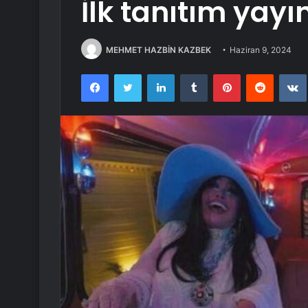
İlk tanıtım yayı
MEHMET HAZBİN KAZBEK
Haziran 9, 2024
Facebook
Twitter
LinkedIn
Tumblr
Pinterest
Reddit