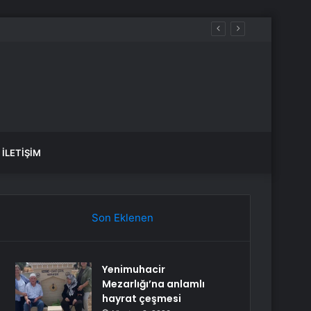
İLETIŞIM
Son Eklenen
Yenimuhacir
Mezarlığı’na anlamlı
hayrat çeşmesi