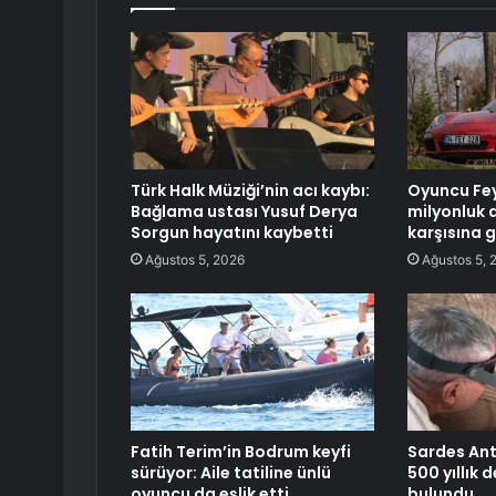
Türk Halk Müziği’nin acı kaybı:
Oyuncu Fey
Bağlama ustası Yusuf Derya
milyonluk 
Sorgun hayatını kaybetti
karşısına g
Ağustos 5, 2026
Ağustos 5, 
Fatih Terim’in Bodrum keyfi
Sardes Ant
sürüyor: Aile tatiline ünlü
500 yıllık
oyuncu da eşlik etti
bulundu