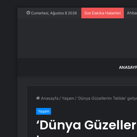
Ahbap
Cumartesi, Ağustos 8 2026
Son Dakika Haberleri
ANASAY
Anasayfa
/
Yaşam
/
‘Dünya Güzellerim Tatilde’ geliyo
Yaşam
‘Dünya Güzelleri