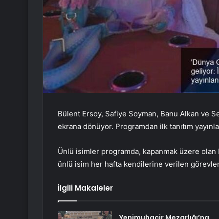
Bülent Ersoy, Safiye Soyman, Banu Alkan ve Se
ekrana dönüyor. Programdan ilk tanıtım yayınla
Ü
nlü isimler programda, kapanmak üzere olan 
ünlü isim her hafta kendilerine verilen görevle
İlgili Makaleler
Yenimuhacir Mezarlığı’na