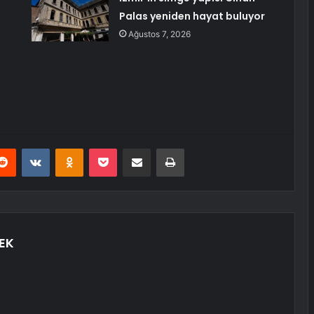
Palas yeniden hayat buluyor
Ağustos 7, 2026
erest
Reddit
VKontakte
Odnoklassniki
Pocket
E-Posta ile paylaş
Yazdır
EK