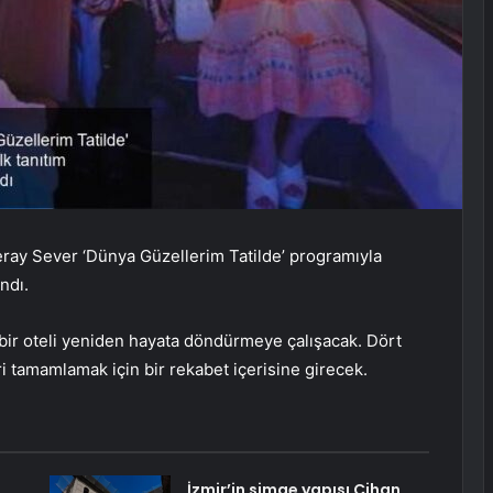
ray Sever ‘Dünya Güzellerim Tatilde’ programıyla
ndı.
bir oteli yeniden hayata döndürmeye çalışacak.
Dört
ri tamamlamak için bir rekabet içerisine girecek.
İzmir’in simge yapısı Cihan