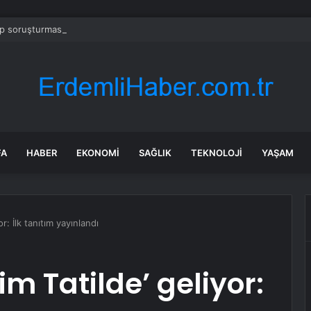
 soruşturmasında iş insanı Hüseyin Başaran’a tutuklama talebi
FA
HABER
EKONOMI
SAĞLIK
TEKNOLOJI
YAŞAM
r: İlk tanıtım yayınlandı
m Tatilde’ geliyor: