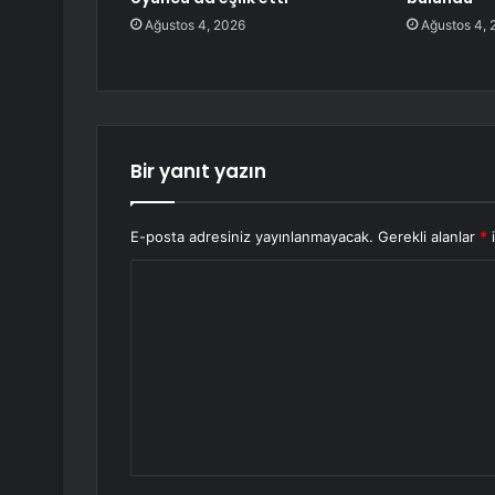
Ağustos 4, 2026
Ağustos 4, 
Bir yanıt yazın
E-posta adresiniz yayınlanmayacak.
Gerekli alanlar
*
i
Y
o
r
u
m
*