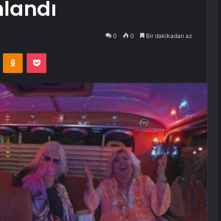
nlandı
0
0
Bir dakikadan az
VKontakte
Odnoklassniki
Pocket