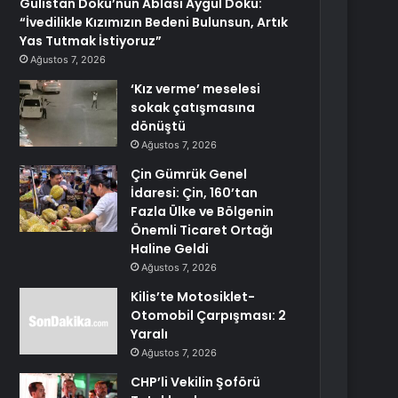
Gülistan Doku’nun Ablası Aygül Doku:
“İvedilikle Kızımızın Bedeni Bulunsun, Artık
Yas Tutmak İstiyoruz”
Ağustos 7, 2026
‘Kız verme’ meselesi
sokak çatışmasına
dönüştü
Ağustos 7, 2026
Çin Gümrük Genel
İdaresi: Çin, 160’tan
Fazla Ülke ve Bölgenin
Önemli Ticaret Ortağı
Haline Geldi
Ağustos 7, 2026
Kilis’te Motosiklet-
Otomobil Çarpışması: 2
Yaralı
Ağustos 7, 2026
CHP’li Vekilin Şoförü