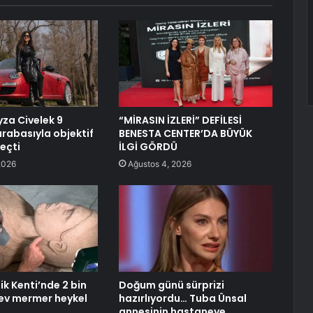
za Civelek 9
“MİRASIN İZLERİ” DEFİLESİ
arabasıyla objektif
BENESTA CENTER’DA BÜYÜK
eçti
İLGİ GÖRDÜ
2026
Ağustos 4, 2026
ik Kenti’nde 2 bin
Doğum günü sürprizi
 dev mermer heykel
hazırlıyordu… Tuba Ünsal
annesinin hastaneye