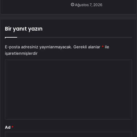
Ağustos 7, 2026
Bir yanıt yazın
E-posta adresiniz yayınlanmayacak.
Gerekli alanlar
*
ile
işaretlenmişlerdir
Y
o
r
u
m
*
Ad
*