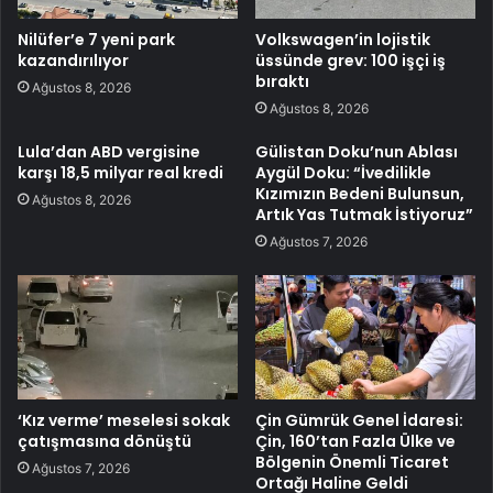
Nilüfer’e 7 yeni park
Volkswagen’in lojistik
kazandırılıyor
üssünde grev: 100 işçi iş
bıraktı
Ağustos 8, 2026
Ağustos 8, 2026
Lula’dan ABD vergisine
Gülistan Doku’nun Ablası
karşı 18,5 milyar real kredi
Aygül Doku: “İvedilikle
Kızımızın Bedeni Bulunsun,
Ağustos 8, 2026
Artık Yas Tutmak İstiyoruz”
Ağustos 7, 2026
‘Kız verme’ meselesi sokak
Çin Gümrük Genel İdaresi:
çatışmasına dönüştü
Çin, 160’tan Fazla Ülke ve
Bölgenin Önemli Ticaret
Ağustos 7, 2026
Ortağı Haline Geldi