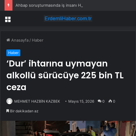
Ahbap soruşturmasında iş insanı Hüseyin Başaran’a tutuklama talebi
Menü
Anasayfa
/
Haber
Haber
‘Dur’ ihtarına uymayan
alkollü sürücüye 225 bin TL
ceza
MEHMET HAZBİN KAZBEK
Mayıs 15, 2026
0
0
Bir dakikadan az