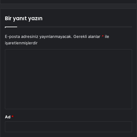
Bir yanıt yazın
E-posta adresiniz yayınlanmayacak.
Gerekli alanlar
*
ile
işaretlenmişlerdir
Y
o
r
u
m
*
Ad
*