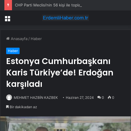
CHP Parti Meclisi’nin 56 kişi ile toplanması bekleniyor
Menü
Anasayfa
/
Haber
Haber
Estonya Cumhurbaşkanı
Karis Türkiye’de! Erdoğan
karşıladı
MEHMET HAZBİN KAZBEK
Haziran 27, 2024
0
0
Bir dakikadan az