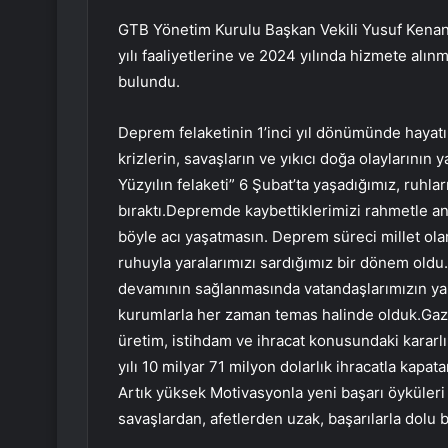
GTB Yönetim Kurulu Başkan Vekili Yusuf Kenan
yılı faaliyetlerine ve 2024 yılında hizmete alın
bulundu.
Deprem felaketinin 1’inci yıl dönümünde hayatı
krizlerin, savaşların ve yıkıcı doğa olaylarının 
Yüzyılın felaketi” 6 Şubat’ta yaşadığımız, ruhla
bıraktı.Depremde kaybettiklerimizi rahmetle anı
böyle acı yaşatmasın. Deprem süreci millet olar
ruhuyla yaralarımızı sardığımız bir dönem oldu
devamının sağlanmasında vatandaşlarımızın yanı
kurumlarla her zaman temas halinde olduk.Ga
üretim, istihdam ve ihracat konusundaki kararl
yılı 10 milyar 71 milyon dolarlık ihracatla kapat
Artık yüksek Motivasyonla yeni başarı öyküleri 
savaşlardan, afetlerden uzak, başarılarla dolu b