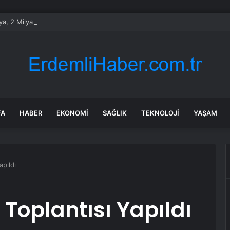
, 2 Milyar Dolar Değerinde 93 Hidrojen Projesi Geliştiriyor
FA
HABER
EKONOMI
SAĞLIK
TEKNOLOJI
YAŞAM
pıldı
 Toplantısı Yapıldı