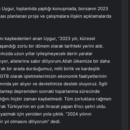
 Uygur, toplantıda yaptığı konuşmada, borsanın 2023
ması planlanan proje ve çalışmalara ilişkin açıklamalarda
nı kaybedenleri anan Uygur, “2023 yılı, küresel
yaşandığı zorlu bir dönem olarak tarihteki yerini aldı.
rımızda uzun yıllar iyileşmeyecek derin yaralar
yor, ailelerine sabır diliyorum.Allah ülkemize bir daha
ak bir arada durduğumuz, milli birlik ve kardeşlik
.GTB olarak işletmelerimizin ekonomik faaliyetlerinin
nda yer alıyor ve devletimize destek oluyoruz. İlgili
ziantep depremden sonraki toparlanma sürecinde
ılığını hiçbir zaman kaybetmedi. Tüm zorluklara rağmen
arak Türkiye’nin en çok ihracat yapan 6’ncı şehri oldu.
yazmak için yeniden yola çıktık. “2024 yılının
ir yıl olmasını diliyorum” dedi.