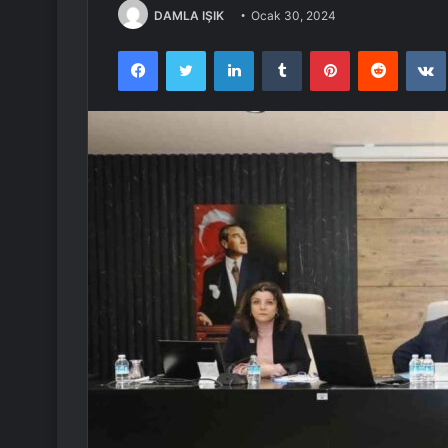
DAMLA IŞIK
Ocak 30, 2024
Facebook
Twitter
LinkedIn
Tumblr
Pinterest
Reddit