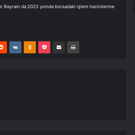
r Bayram da 2023 yılında borsadaki işlem hacimlerine
erest
Reddit
VKontakte
Odnoklassniki
Pocket
E-Posta ile paylaş
Yazdır