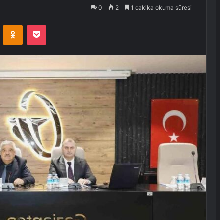
0
2
1 dakika okuma süresi
VKontakte
Odnoklassniki
Pocket