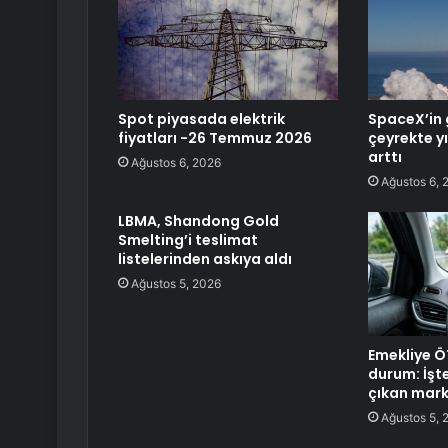
Spot piyasada elektrik
SpaceX’in g
fiyatları -26 Temmuz 2026
çeyrekte y
arttı
Ağustos 6, 2026
Ağustos 6, 
LBMA, Shandong Gold
Smelting’i teslimat
listelerinden askıya aldı
Ağustos 5, 2026
Emekliye Ö
durum: İşte
çıkan mark
Ağustos 5, 