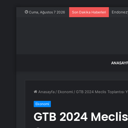
Endonezya
Cuma, Ağustos 7 2026
Son Dakika Haberleri
ANASAY
Anasayfa
/
Ekonomi
/
GTB 2024 Meclis Toplantısı Ya
Ekonomi
GTB 2024 Meclis