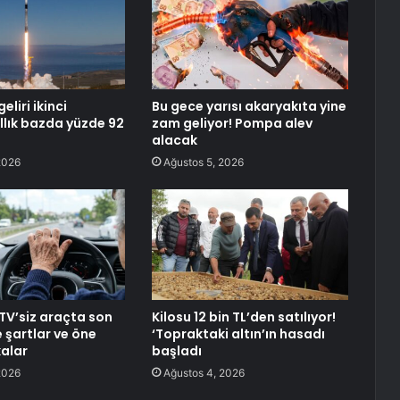
eliri ikinci
Bu gece yarısı akaryakıta yine
ıllık bazda yüzde 92
zam geliyor! Pompa alev
alacak
2026
Ağustos 5, 2026
TV’siz araçta son
Kilosu 12 bin TL’den satılıyor!
 şartlar ve öne
‘Topraktaki altın’ın hasadı
alar
başladı
2026
Ağustos 4, 2026