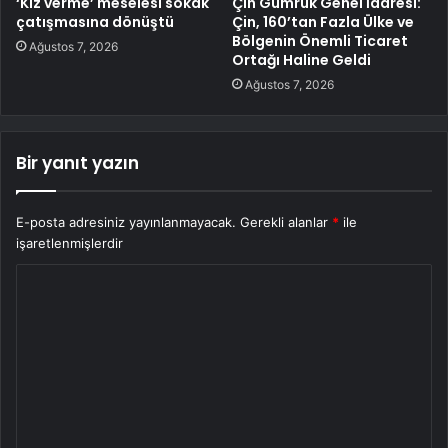
‘Kız verme’ meselesi sokak
Çin Gümrük Genel İdaresi:
çatışmasına dönüştü
Çin, 160’tan Fazla Ülke ve
Bölgenin Önemli Ticaret
Ağustos 7, 2026
Ortağı Haline Geldi
Ağustos 7, 2026
Bir yanıt yazın
E-posta adresiniz yayınlanmayacak.
Gerekli alanlar
*
ile
işaretlenmişlerdir
Y
o
r
u
m
*