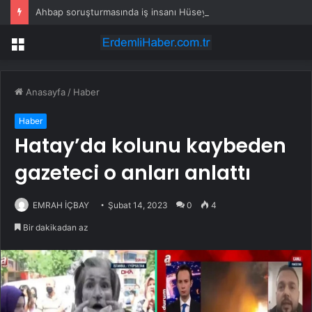
Ahbap soruşturmasında iş insanı Hüseyin Başaran’a tutuklama talebi
Menü
Anasayfa
/
Haber
Haber
Hatay’da kolunu kaybeden
gazeteci o anları anlattı
EMRAH İÇBAY
Şubat 14, 2023
0
4
Bir dakikadan az