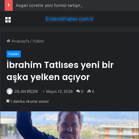
Asgari ücrette yeni formül tartışma yarattı! İşçi ve işveren karşı karşıya
Menü
Anasayfa
/
Haber
Haber
İbrahim Tatlıses yeni bir
aşka yelken açıyor
DİLAN BİÇER
Mayıs 12, 2026
0
0
1 dakika okuma süresi