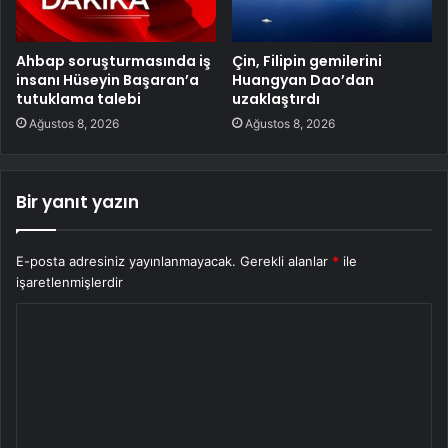
Ahbap soruşturmasında iş
Çin, Filipin gemilerini
insanı Hüseyin Başaran’a
Huangyan Dao’dan
tutuklama talebi
uzaklaştırdı
Ağustos 8, 2026
Ağustos 8, 2026
Bir yanıt yazın
E-posta adresiniz yayınlanmayacak.
Gerekli alanlar
*
ile
işaretlenmişlerdir
Y
o
r
u
m