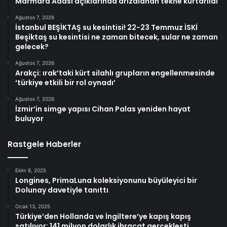
Marmara Adası açıklarında arızalanan tekne kurtarıldı
Ağustos 7, 2026
İstanbul BEŞİKTAŞ su kesintisi! 22-23 Temmuz İSKİ
Beşiktaş su kesintisi ne zaman bitecek, sular ne zaman
gelecek?
Ağustos 7, 2026
Arakçi: ırak’taki kürt silahlı grupların engellenmesinde
‘türkiye etkili bir rol oynadı’
Ağustos 7, 2026
İzmir’in simge yapısı Cihan Palas yeniden hayat
buluyor
Rastgele Haberler
Ekim 8, 2025
Longines, PrimaLuna koleksiyonunu büyüleyici bir
Dolunay davetiyle tanıttı
Ocak 13, 2025
Türkiye’den Hollanda ve İngiltere’ye kapış kapış
satılıyor: 141 milyon dolarlık ihracat gerçekleşti