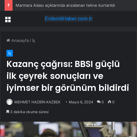
Marmara Adası açıklarında arızalanan tekne kurtarıldı
Menü
Anasayfa
/
İş
İş
Kazanç çağrısı: BBSI güçlü
ilk çeyrek sonuçları ve
iyimser bir görünüm bildirdi
MEHMET HAZBİN KAZBEK
Mayıs 6, 2024
0
0
3 dakika okuma süresi