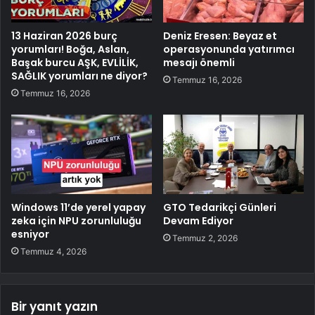
13 Haziran 2026 burç
Deniz Eresen: Beyaz et
yorumları! Boğa, Aslan,
operasyonunda yatırımcı
Başak burcu AŞK, EVLİLİK,
mesajı önemli
SAĞLIK yorumları ne diyor?
Temmuz 16, 2026
Temmuz 16, 2026
Windows 11’de yerel yapay
GTO Tedarikçi Günleri
zeka için NPU zorunluluğu
Devam Ediyor
esniyor
Temmuz 2, 2026
Temmuz 4, 2026
Bir yanıt yazın