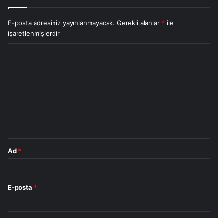
E-posta adresiniz yayınlanmayacak.
Gerekli alanlar
*
ile
işaretlenmişlerdir
Y
o
r
u
m
*
Ad
*
E-posta
*