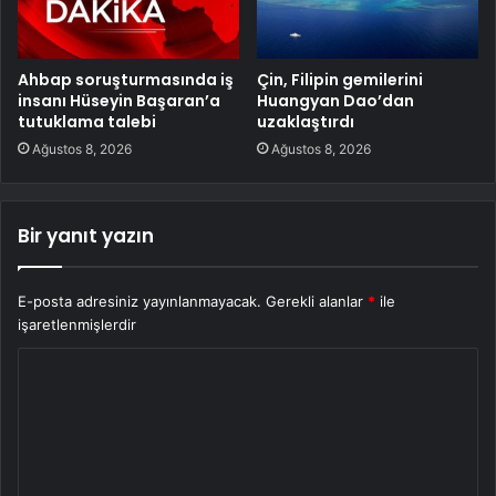
Ahbap soruşturmasında iş
Çin, Filipin gemilerini
insanı Hüseyin Başaran’a
Huangyan Dao’dan
tutuklama talebi
uzaklaştırdı
Ağustos 8, 2026
Ağustos 8, 2026
Bir yanıt yazın
E-posta adresiniz yayınlanmayacak.
Gerekli alanlar
*
ile
işaretlenmişlerdir
Y
o
r
u