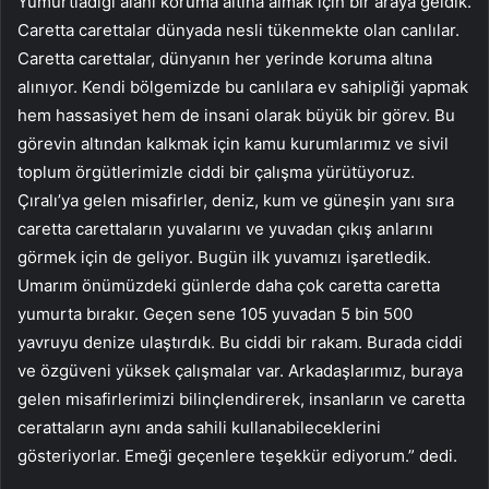
Yumurtladığı alanı koruma altına almak için bir araya geldik.
Caretta carettalar dünyada nesli tükenmekte olan canlılar.
Caretta carettalar, dünyanın her yerinde koruma altına
alınıyor. Kendi bölgemizde bu canlılara ev sahipliği yapmak
hem hassasiyet hem de insani olarak büyük bir görev. Bu
görevin altından kalkmak için kamu kurumlarımız ve sivil
toplum örgütlerimizle ciddi bir çalışma yürütüyoruz.
Çıralı’ya gelen misafirler, deniz, kum ve güneşin yanı sıra
caretta carettaların yuvalarını ve yuvadan çıkış anlarını
görmek için de geliyor. Bugün ilk yuvamızı işaretledik.
Umarım önümüzdeki günlerde daha çok caretta caretta
yumurta bırakır. Geçen sene 105 yuvadan 5 bin 500
yavruyu denize ulaştırdık. Bu ciddi bir rakam. Burada ciddi
ve özgüveni yüksek çalışmalar var. Arkadaşlarımız, buraya
gelen misafirlerimizi bilinçlendirerek, insanların ve caretta
cerattaların aynı anda sahili kullanabileceklerini
gösteriyorlar. Emeği geçenlere teşekkür ediyorum.” dedi.