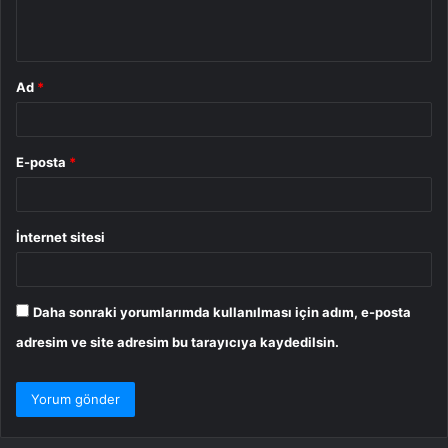
m
*
Ad
*
E-posta
*
İnternet sitesi
Daha sonraki yorumlarımda kullanılması için adım, e-posta
adresim ve site adresim bu tarayıcıya kaydedilsin.