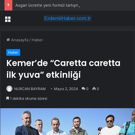
Asgari ücrette yeni formül tartışma yarattı! İşçi ve işveren karşı karşıya
Menü
Anasayfa
/
Haber
Haber
Kemer’de “Caretta caretta
ilk yuva” etkinliği
NURCAN BAYRAM
Mayıs 2, 2024
0
0
1 dakika okuma süresi