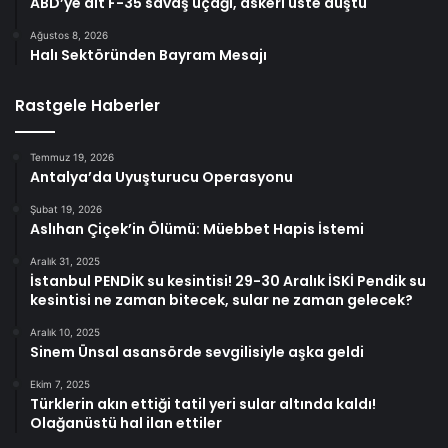
ABD’ye ait F-35 savaş uçağı, askeri üste düştü
Ağustos 8, 2026
Halı Sektöründen Bayram Mesajı
Rastgele Haberler
Temmuz 19, 2026
Antalya’da Uyuşturucu Operasyonu
Şubat 19, 2026
Aslıhan Çiçek’in Ölümü: Müebbet Hapis İstemi
Aralık 31, 2025
İstanbul PENDİK su kesintisi! 29-30 Aralık İSKİ Pendik su
kesintisi ne zaman bitecek, sular ne zaman gelecek?
Aralık 10, 2025
Sinem Ünsal asansörde sevgilisiyle aşka geldi
Ekim 7, 2025
Türklerin akın ettiği tatil yeri sular altında kaldı!
Olağanüstü hal ilan ettiler