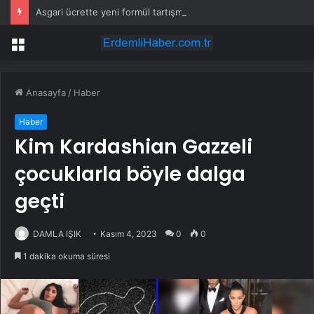
Asgari ücrette yeni formül tartışma yarattı! İşçi ve işveren karşı karşıya
Menü
Anasayfa
/
Haber
Haber
Kim Kardashian Gazzeli
çocuklarla böyle dalga
geçti
DAMLA IŞIK
Kasım 4, 2023
0
0
1 dakika okuma süresi