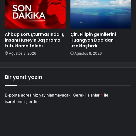
Ahbap soruşturmasında iş
Çin, Filipin gemilerini
insanı Hüseyin Başaran’a
Huangyan Dao’dan
tutuklama talebi
uzaklaştırdı
Ağustos 8, 2026
Ağustos 8, 2026
Bir yanıt yazın
E-posta adresiniz yayınlanmayacak.
Gerekli alanlar
*
ile
işaretlenmişlerdir
Y
o
r