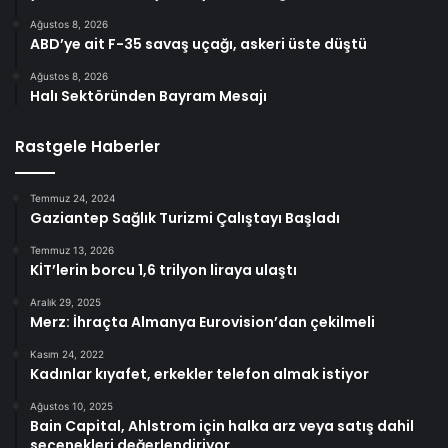
Ağustos 8, 2026
ABD’ye ait F-35 savaş uçağı, askeri üste düştü
Ağustos 8, 2026
Halı Sektöründen Bayram Mesajı
Rastgele Haberler
Temmuz 24, 2024
Gaziantep Sağlık Turizmi Çalıştayı Başladı
Temmuz 13, 2026
KİT’lerin borcu 1,6 trilyon liraya ulaştı
Aralık 29, 2025
Merz: İhraçta Almanya Eurovision’dan çekilmeli
Kasım 24, 2022
Kadınlar kıyafet, erkekler telefon almak istiyor
Ağustos 10, 2025
Bain Capital, Ahlstrom için halka arz veya satış dahil
seçenekleri değerlendiriyor