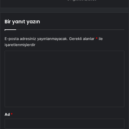
Bir yanıt yazın
E-posta adresiniz yayınlanmayacak.
Gerekli alanlar
*
ile
işaretlenmişlerdir
Y
o
r
u
m
*
Ad
*