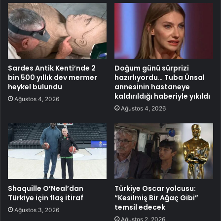
Sardes Antik Kenti’nde 2
Doğum günü sürprizi
bin 500 yıllık dev mermer
hazırlıyordu… Tuba Ünsal
heykel bulundu
annesinin hastaneye
kaldırıldığı haberiyle yıkıldı
Ağustos 4, 2026
Ağustos 4, 2026
Shaquille O’Neal’dan
Türkiye Oscar yolcusu:
Türkiye için flaş itiraf
“Kesilmiş Bir Ağaç Gibi”
temsil edecek
Ağustos 3, 2026
Ağustos 2, 2026