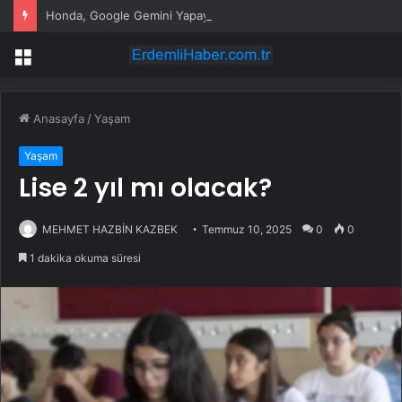
Honda, Google Gemini Yapay Zeka Asistanını Araçlarına Entegre Ediyor
Menü
Anasayfa
/
Yaşam
Yaşam
Lise 2 yıl mı olacak?
MEHMET HAZBİN KAZBEK
Temmuz 10, 2025
0
0
1 dakika okuma süresi