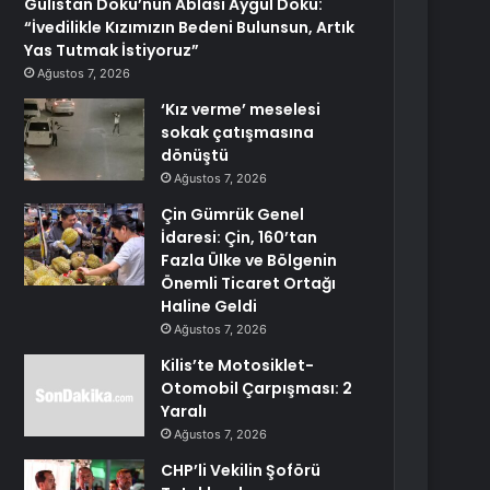
Gülistan Doku’nun Ablası Aygül Doku:
“İvedilikle Kızımızın Bedeni Bulunsun, Artık
Yas Tutmak İstiyoruz”
Ağustos 7, 2026
‘Kız verme’ meselesi
sokak çatışmasına
dönüştü
Ağustos 7, 2026
Çin Gümrük Genel
İdaresi: Çin, 160’tan
Fazla Ülke ve Bölgenin
Önemli Ticaret Ortağı
Haline Geldi
Ağustos 7, 2026
Kilis’te Motosiklet-
Otomobil Çarpışması: 2
Yaralı
Ağustos 7, 2026
CHP’li Vekilin Şoförü