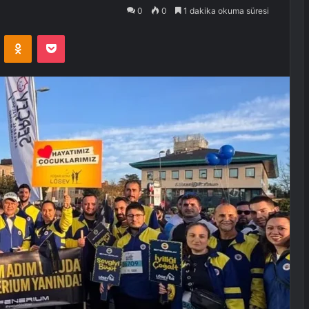
0
0
1 dakika okuma süresi
VKontakte
Odnoklassniki
Pocket