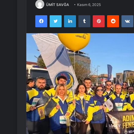
ÜMİT SAVĞA
Kasım 6, 2025
Facebook
Twitter
LinkedIn
Tumblr
Pinterest
Reddit