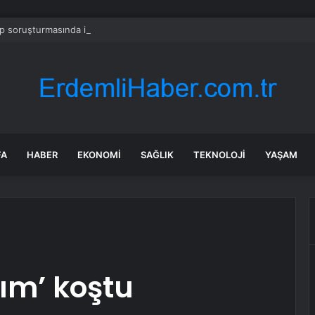
 soruşturmasında iş insanı Hüseyin Başaran’a tutuklama talebi
FA
HABER
EKONOMI
SAĞLIK
TEKNOLOJI
YAŞAM
ım’ koştu