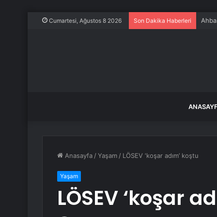
Ahbap
Cumartesi, Ağustos 8 2026
Son Dakika Haberleri
ANASAY
Anasayfa
/
Yaşam
/
LÖSEV ‘koşar adım’ koştu
Yaşam
LÖSEV ‘koşar ad