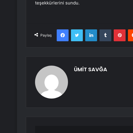
teşekkürlerini sundu.
Facebook
Twitter
LinkedIn
Tumblr
Pint
Paylaş
ÜMİT SAVĞA