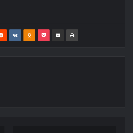
erest
Reddit
VKontakte
Odnoklassniki
Pocket
E-Posta ile paylaş
Yazdır