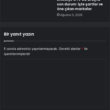
son durum: İşte şartlar ve
öne çıkan markalar
Ağustos 5, 2026
Bir yanıt yazın
E-posta adresiniz yayınlanmayacak.
Gerekli alanlar
*
ile
işaretlenmişlerdir
Y
o
r
u
m
*