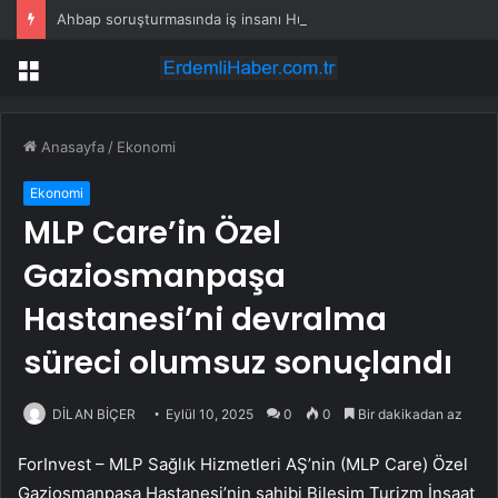
Ahbap soruşturmasında iş insanı Hüseyin Başaran’a tutuklama talebi
Menü
Anasayfa
/
Ekonomi
Ekonomi
MLP Care’in Özel
Gaziosmanpaşa
Hastanesi’ni devralma
süreci olumsuz sonuçlandı
DİLAN BİÇER
Eylül 10, 2025
0
0
Bir dakikadan az
ForInvest –
MLP Sağlık Hizmetleri AŞ
’nin (MLP Care) Özel
Gaziosmanpaşa Hastanesi’nin sahibi Bileşim Turizm İnşaat