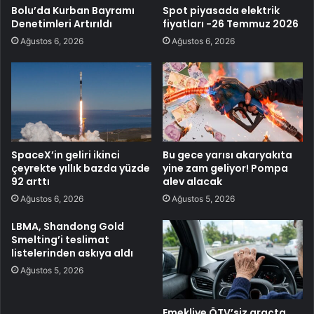
Bolu’da Kurban Bayramı
Spot piyasada elektrik
Denetimleri Artırıldı
fiyatları -26 Temmuz 2026
Ağustos 6, 2026
Ağustos 6, 2026
SpaceX’in geliri ikinci
Bu gece yarısı akaryakıta
çeyrekte yıllık bazda yüzde
yine zam geliyor! Pompa
92 arttı
alev alacak
Ağustos 6, 2026
Ağustos 5, 2026
LBMA, Shandong Gold
Smelting’i teslimat
listelerinden askıya aldı
Ağustos 5, 2026
Emekliye ÖTV’siz araçta