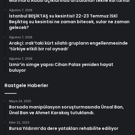
Marmara Adası açıklarında arızalanan tekne kurtarıldı
Ağustos 7, 2026
İstanbul BEŞİKTAŞ su kesintisi! 22-23 Temmuz İSKİ
Beşiktaş su kesintisi ne zaman bitecek, sular ne zaman
gelecek?
Ağustos 7, 2026
Arakçi: ırak’taki kürt silahlı grupların engellenmesinde
‘türkiye etkili bir rol oynadı’
Ağustos 7, 2026
İzmir’in simge yapısı Cihan Palas yeniden hayat
buluyor
Rastgele Haberler
Mayıs 24, 2025
Borsada manipülasyon soruşturmasında Ünsal Ban,
Ünal Ban ve Ahmet Karakaş tutuklandı.
Ekim 22, 2023
Bursa Yıldırım’da dere yatakları rehabilite ediliyor