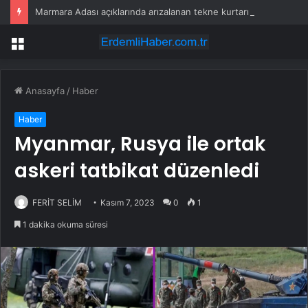
Marmara Adası açıklarında arızalanan tekne kurtarıldı
Menü
Anasayfa
/
Haber
Haber
Myanmar, Rusya ile ortak
askeri tatbikat düzenledi
FERİT SELİM
Kasım 7, 2023
0
1
1 dakika okuma süresi