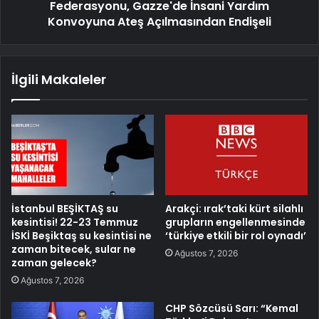
Federasyonu, Gazze'de İnsani Yardım
Konvoyuna Ateş Açılmasından Endişeli
İlgili Makaleler
İstanbul BEŞİKTAŞ su
Arakçi: ırak’taki kürt silahlı
kesintisi! 22-23 Temmuz
grupların engellenmesinde
İSKİ Beşiktaş su kesintisi ne
‘türkiye etkili bir rol oynadı’
zaman bitecek, sular ne
Ağustos 7, 2026
zaman gelecek?
Ağustos 7, 2026
CHP Sözcüsü Sarı: “Kemal