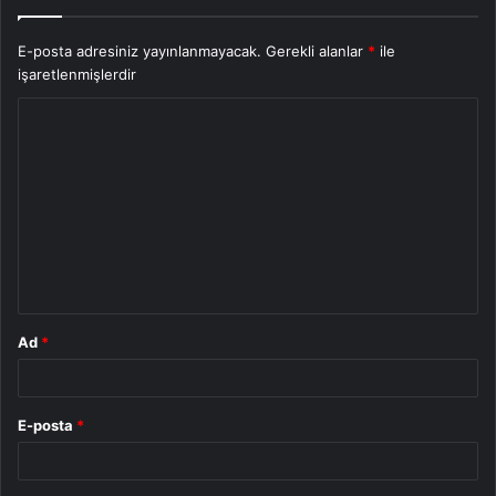
E-posta adresiniz yayınlanmayacak.
Gerekli alanlar
*
ile
işaretlenmişlerdir
Y
o
r
u
m
*
Ad
*
E-posta
*