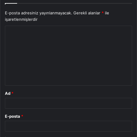
E-posta adresiniz yayınlanmayacak.
Gerekli alanlar
*
ile
işaretlenmişlerdir
Y
o
r
u
m
*
Ad
*
E-posta
*