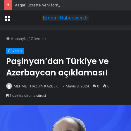
Asgari ücrette yeni formül tartışma yarattı! İşçi ve işveren karşı karşıya
Menü
Anasayfa
/
Güvenlik
Güvenlik
Paşinyan’dan Türkiye ve
Azerbaycan açıklaması!
MEHMET HAZBİN KAZBEK
Mayıs 8, 2024
0
0
1 dakika okuma süresi