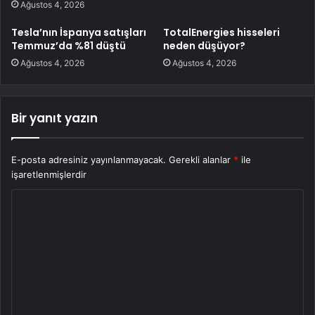
Ağustos 4, 2026
Tesla’nın İspanya satışları
TotalEnergies hisseleri
Temmuz’da %81 düştü
neden düşüyor?
Ağustos 4, 2026
Ağustos 4, 2026
Bir yanıt yazın
E-posta adresiniz yayınlanmayacak.
Gerekli alanlar
*
ile
işaretlenmişlerdir
Y
o
r
u
m
*