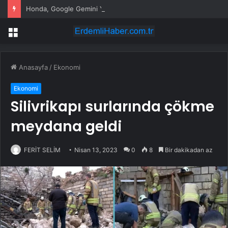
Honda, Google Gemini Yapay Zeka Asistanını Araçlarına Entegre Ediyor
Menü
Anasayfa
/
Ekonomi
Ekonomi
Silivrikapı surlarında çökme
meydana geldi
FERİT SELİM
Nisan 13, 2023
0
8
Bir dakikadan az