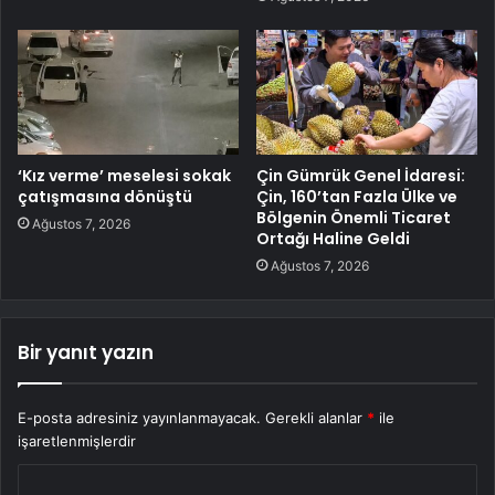
‘Kız verme’ meselesi sokak
Çin Gümrük Genel İdaresi:
çatışmasına dönüştü
Çin, 160’tan Fazla Ülke ve
Bölgenin Önemli Ticaret
Ağustos 7, 2026
Ortağı Haline Geldi
Ağustos 7, 2026
Bir yanıt yazın
E-posta adresiniz yayınlanmayacak.
Gerekli alanlar
*
ile
işaretlenmişlerdir
Y