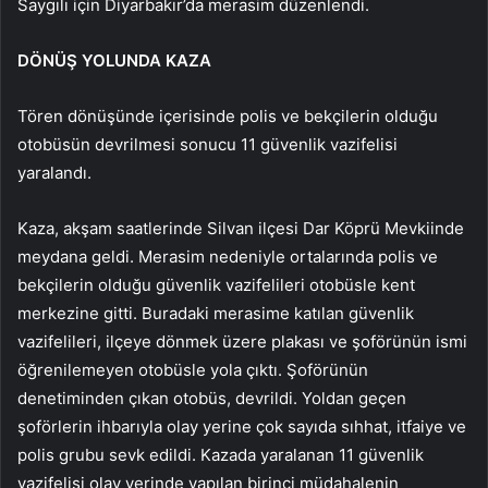
Saygılı için Diyarbakır’da merasim düzenlendi.
DÖNÜŞ YOLUNDA KAZA
Tören dönüşünde içerisinde polis ve bekçilerin olduğu
otobüsün devrilmesi sonucu 11 güvenlik vazifelisi
yaralandı.
Kaza, akşam saatlerinde Silvan ilçesi Dar Köprü Mevkiinde
meydana geldi. Merasim nedeniyle ortalarında polis ve
bekçilerin olduğu güvenlik vazifelileri otobüsle kent
merkezine gitti. Buradaki merasime katılan güvenlik
vazifelileri, ilçeye dönmek üzere plakası ve şoförünün ismi
öğrenilemeyen otobüsle yola çıktı. Şoförünün
denetiminden çıkan otobüs, devrildi. Yoldan geçen
şoförlerin ihbarıyla olay yerine çok sayıda sıhhat, itfaiye ve
polis grubu sevk edildi. Kazada yaralanan 11 güvenlik
vazifelisi olay yerinde yapılan birinci müdahalenin