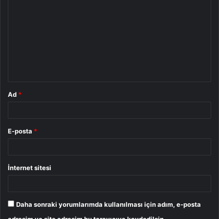
o
r
u
m
*
Ad
*
E-posta
*
İnternet sitesi
Daha sonraki yorumlarımda kullanılması için adım, e-posta