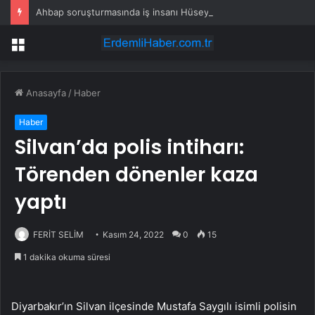
Ahbap soruşturmasında iş insanı Hüseyin Başaran’a tutuklama talebi
Menü
Anasayfa
/
Haber
Haber
Silvan’da polis intiharı:
Törenden dönenler kaza
yaptı
FERİT SELİM
Kasım 24, 2022
0
15
1 dakika okuma süresi
Diyarbakır’ın Silvan ilçesinde Mustafa Saygılı isimli polisin