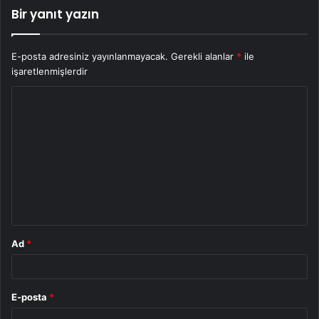
Bir yanıt yazın
E-posta adresiniz yayınlanmayacak.
Gerekli alanlar
*
ile
işaretlenmişlerdir
Y
o
r
u
m
*
Ad
*
E-posta
*