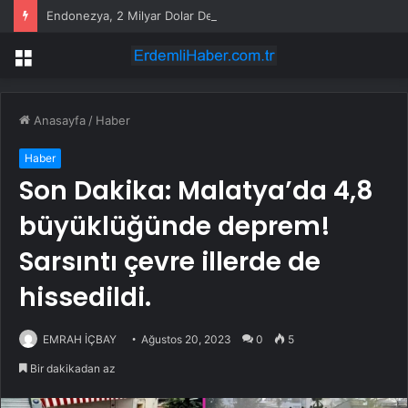
Endonezya, 2 Milyar Dolar Değerinde 93 Hidrojen Projesi Geliştiriyor
Menü
Anasayfa
/
Haber
Haber
Son Dakika: Malatya’da 4,8
büyüklüğünde deprem!
Sarsıntı çevre illerde de
hissedildi.
EMRAH İÇBAY
Ağustos 20, 2023
0
5
Bir dakikadan az