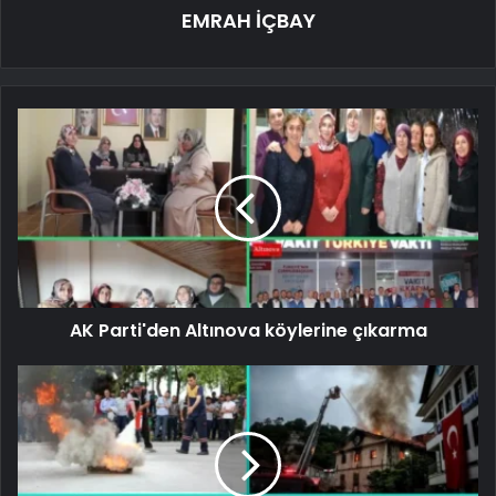
EMRAH İÇBAY
AK Parti'den Altınova köylerine çıkarma