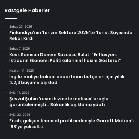
Rastgele Haberler
Şubat 23, 2026
Finlandiya’nın Turizm Sektörü 2025’te Turist Sayısında
Rekor Kırdı
Şubat 7, 2026
Kesk Samsun Dönem Sözcüsü Bulut: “Enflasyon,
İktidarın Ekonomi Politikalarının İflasını Gösterdi”
Haziran 11, 2025
İngiliz maliye bakanı departman bütçeleri için yıllık
%2,3 büyüme açıkladı
Eylül 11, 2025
Şevval Şahin ‘resmi hizmete mahsus’ araçla
görüntülenmişti… Bakanlık açıklama yaptı
Eylül 23, 2025
Fitch, gelişen finansal profil nedeniyle Garrett Motion’ı
’BB’ye yükseltti