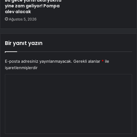
Bu gece yarısı akaryakıta
yine zam geliyor! Pompa
alev alacak
Ağustos 5, 2026
Bir yanıt yazın
E-posta adresiniz yayınlanmayacak.
Gerekli alanlar
*
ile
işaretlenmişlerdir
Y
o
r
u
m
*