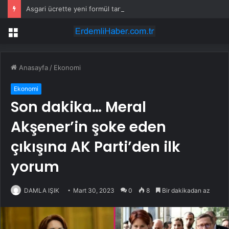
Asgari ücrette yeni formül tartışma yarattı! İşçi ve işveren karşı karşıya
Menü
Anasayfa
/
Ekonomi
Ekonomi
Son dakika… Meral
Akşener’in şoke eden
çıkışına AK Parti’den ilk
yorum
DAMLA IŞIK
Mart 30, 2023
0
8
Bir dakikadan az