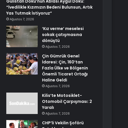
Gülistan Doku’nun Ablası Aygül Doku:
“İvedilikle Kızımızın Bedeni Bulunsun, Artık
Yas Tutmak İstiyoruz”
Ağustos 7, 2026
‘Kız verme’ meselesi
sokak çatışmasına
dönüştü
Ağustos 7, 2026
Çin Gümrük Genel
İdaresi: Çin, 160’tan
Fazla Ülke ve Bölgenin
Önemli Ticaret Ortağı
Haline Geldi
Ağustos 7, 2026
Kilis’te Motosiklet-
Otomobil Çarpışması: 2
Yaralı
Ağustos 7, 2026
CHP’li Vekilin Şoförü