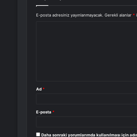
E-posta adresiniz yayınlanmayacak.
Gerekli alanlar
*
i
Y
o
r
u
m
*
Ad
*
E-posta
*
Daha sonraki yorumlarımda kullanılması için adı