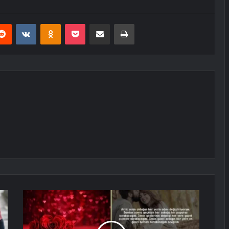
erest
Reddit
VKontakte
Odnoklassniki
Pocket
E-Posta ile paylaş
Yazdır