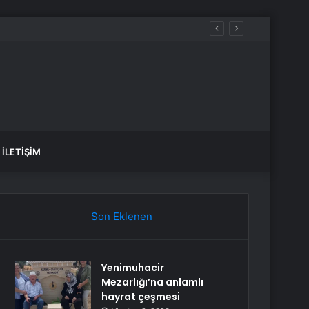
İLETIŞIM
Son Eklenen
Yenimuhacir
Mezarlığı’na anlamlı
hayrat çeşmesi