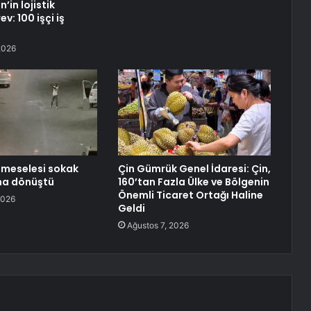
in lojistik
v: 100 işçi iş
2026
’ meselesi sokak
Çin Gümrük Genel İdaresi: Çin,
na dönüştü
160’tan Fazla Ülke ve Bölgenin
Önemli Ticaret Ortağı Haline
2026
Geldi
Ağustos 7, 2026