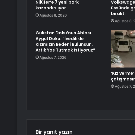
Nilüfer’e 7 yeni park
Volkswagen’
kazandırılıyor
üssünde gre
bıraktı
Ağustos 8, 2026
Ağustos 8, 
Gülistan Doku’nun Ablası
Aygül Doku: “İvedilikle
Kızımızın Bedeni Bulunsun,
Artık Yas Tutmak İstiyoruz”
Ağustos 7, 2026
‘Kız verme
çatışması
Ağustos 7, 
Bir yanıt yazın