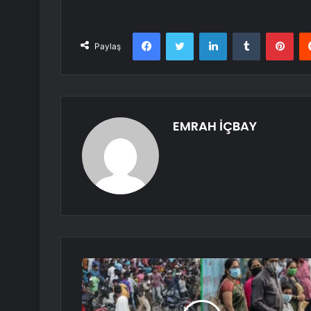
Facebook
Twitter
LinkedIn
Tumblr
Pint
Paylaş
EMRAH İÇBAY