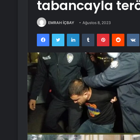
tabancayla ter
EMRAH İÇBAY
Ağustos 8, 2023
Facebook
Twitter
LinkedIn
Tumblr
Pinterest
Reddit