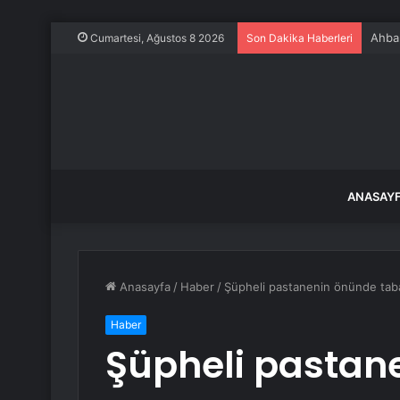
Ahbap
Cumartesi, Ağustos 8 2026
Son Dakika Haberleri
ANASAY
Anasayfa
/
Haber
/
Şüpheli pastanenin önünde taba
Haber
Şüpheli pastan