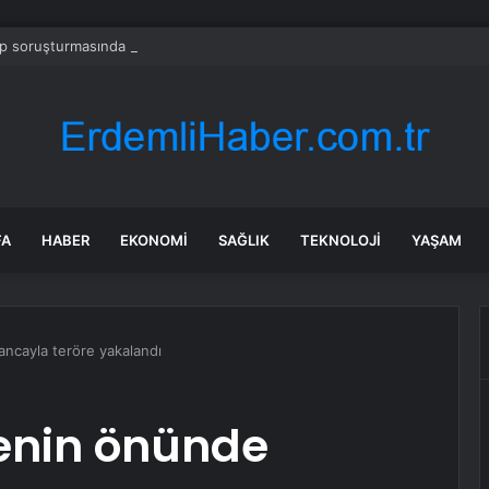
 soruşturmasında iş insanı Hüseyin Başaran’a tutuklama talebi
FA
HABER
EKONOMI
SAĞLIK
TEKNOLOJI
YAŞAM
ncayla teröre yakalandı
enin önünde