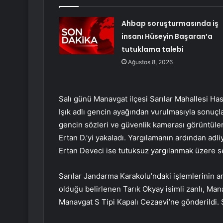
Ahbap soruşturmasında iş
insanı Hüseyin Başaran’a
tutuklama talebi
Ağustos 8, 2026
Salı günü Manavgat ilçesi Sarılar Mahallesi 
Işık adlı gencin ayağından vurulmasıyla sonuçlan
gencin sözleri ve güvenlik kamerası görüntüleri
Ertan D.’yi yakaladı. Yargılamanın ardından adl
Ertan Deveci ise tutuksuz yargılanmak üzere se
Sarılar Jandarma Karakolu’ndaki işlemlerinin 
olduğu belirlenen Tarık Okyay isimli zanlı, Man
Manavgat S Tipi Kapalı Cezaevi’ne gönderildi.