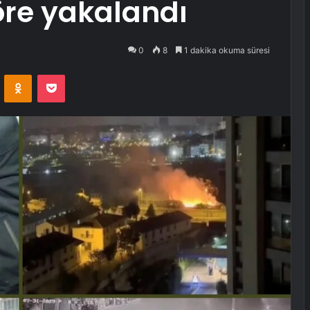
öre yakalandı
0
8
1 dakika okuma süresi
VKontakte
Odnoklassniki
Pocket