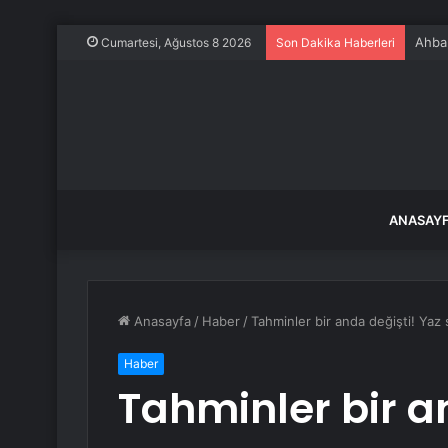
Ahbap
Cumartesi, Ağustos 8 2026
Son Dakika Haberleri
ANASAY
Anasayfa
/
Haber
/
Tahminler bir anda değişti! Yaz
Haber
Tahminler bir a