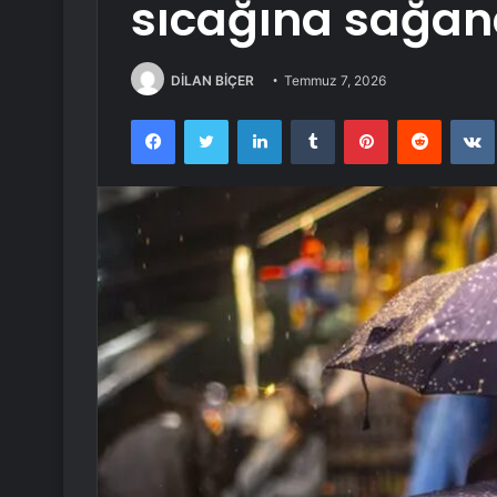
sıcağına sağan
DİLAN BİÇER
Temmuz 7, 2026
Facebook
Twitter
LinkedIn
Tumblr
Pinterest
Reddit