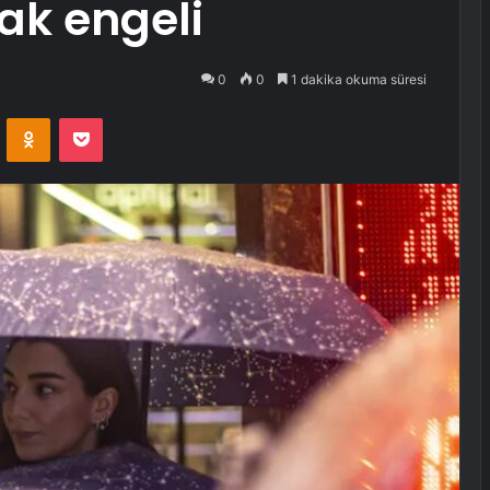
ak engeli
0
0
1 dakika okuma süresi
VKontakte
Odnoklassniki
Pocket