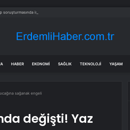
 soruşturmasında iş insanı Hüseyin Başaran’a tutuklama talebi
FA
HABER
EKONOMI
SAĞLIK
TEKNOLOJI
YAŞAM
 sıcağına sağanak engeli
nda değişti! Yaz