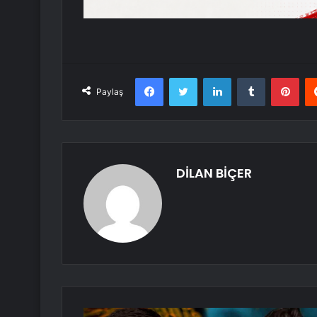
Facebook
Twitter
LinkedIn
Tumblr
Pint
Paylaş
DİLAN BİÇER