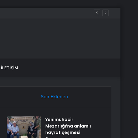
İLETIŞIM
Son Eklenen
Yenimuhacir
Mezarlığı’na anlamlı
hayrat çeşmesi