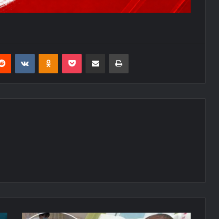
erest
Reddit
VKontakte
Odnoklassniki
Pocket
E-Posta ile paylaş
Yazdır