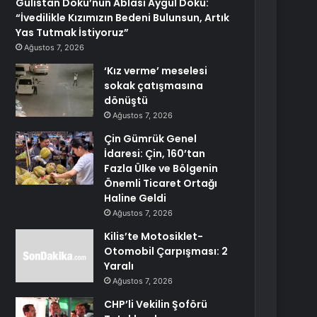
Gülistan Doku’nun Ablası Aygül Doku:
“İvedilikle Kızımızın Bedeni Bulunsun, Artık
Yas Tutmak İstiyoruz”
Ağustos 7, 2026
‘Kız verme’ meselesi
sokak çatışmasına
dönüştü
Ağustos 7, 2026
Çin Gümrük Genel
İdaresi: Çin, 160’tan
Fazla Ülke ve Bölgenin
Önemli Ticaret Ortağı
Haline Geldi
Ağustos 7, 2026
Kilis’te Motosiklet-
Otomobil Çarpışması: 2
Yaralı
Ağustos 7, 2026
CHP’li Vekilin Şoförü