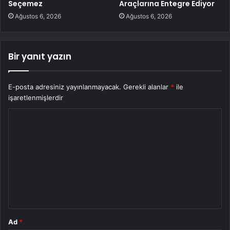
Seçemez
Araçlarına Entegre Ediyor
Ağustos 6, 2026
Ağustos 6, 2026
Bir yanıt yazın
E-posta adresiniz yayınlanmayacak.
Gerekli alanlar
*
ile
işaretlenmişlerdir
Y
o
r
u
m
*
Ad
*