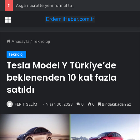
Asgari ücrette yeni formül tartışma yarattı! İşçi ve işveren karşı karşıya
Menü
Anasayfa
/
Teknoloji
Teknoloji
Tesla Model Y Türkiye’de
beklenenden 10 kat fazla
satıldı
FERİT SELİM
Nisan 30, 2023
0
6
Bir dakikadan az