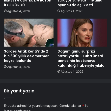
BENESTA CENTER’DA BÜYÜK
sürüyor: Aile tatiline ünlü
İLGİ GÖRDÜ
oyuncu da eşlik etti
Ağustos 4, 2026
Ağustos 4, 2026
Sardes Antik Kenti’nde 2
Doğum günü sürprizi
bin 500 yıllık dev mermer
hazırlıyordu… Tuba Ünsal
heykel bulundu
annesinin hastaneye
kaldırıldığı haberiyle yıkıldı
Ağustos 4, 2026
Ağustos 4, 2026
Bir yanıt yazın
E-posta adresiniz yayınlanmayacak.
Gerekli alanlar
*
ile
işaretlenmişlerdir