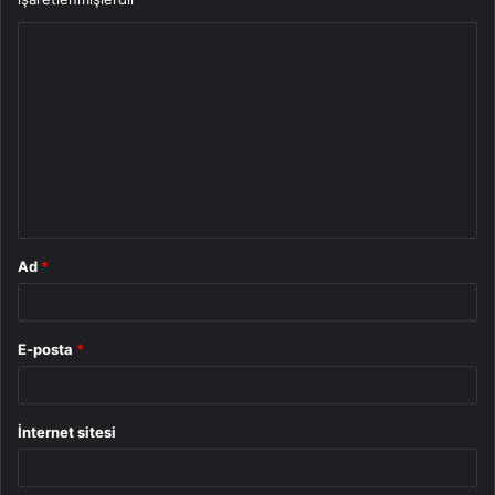
Y
o
r
u
m
*
Ad
*
E-posta
*
İnternet sitesi