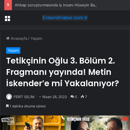
Ahbap soruşturmasında iş insanı Hüseyin Başaran’a tutuklama talebi
Menü
Anasayfa
/
Yaşam
Yaşam
Tetikçinin Oğlu 3. Bölüm 2.
Fragmanı yayında! Metin
İskender’e mi Yakalanıyor?
FERİT SELİM
Nisan 26, 2023
0
7
1 dakika okuma süresi