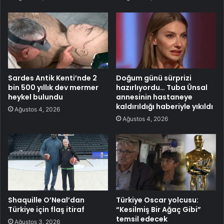
Sardes Antik Kenti’nde 2
Doğum günü sürprizi
bin 500 yıllık dev mermer
hazırlıyordu… Tuba Ünsal
heykel bulundu
annesinin hastaneye
kaldırıldığı haberiyle yıkıldı
Ağustos 4, 2026
Ağustos 4, 2026
Shaquille O’Neal’dan
Türkiye Oscar yolcusu:
Türkiye için flaş itiraf
“Kesilmiş Bir Ağaç Gibi”
temsil edecek
Ağustos 3, 2026