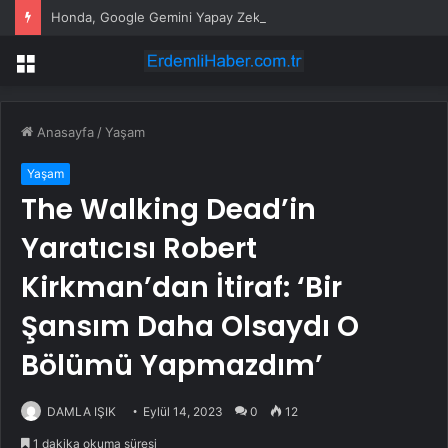
Honda, Google Gemini Yapay Zeka Asistanını Araçlarına Entegre Ediyor
Menü
Anasayfa
/
Yaşam
Yaşam
The Walking Dead’in
Yaratıcısı Robert
Kirkman’dan İtiraf: ‘Bir
Şansım Daha Olsaydı O
Bölümü Yapmazdım’
DAMLA IŞIK
Eylül 14, 2023
0
12
1 dakika okuma süresi