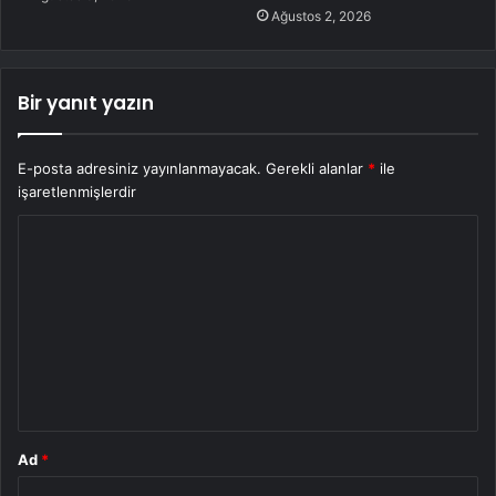
Ağustos 2, 2026
Bir yanıt yazın
E-posta adresiniz yayınlanmayacak.
Gerekli alanlar
*
ile
işaretlenmişlerdir
Y
o
r
u
m
*
Ad
*