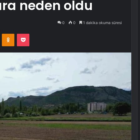
ara neden oldu
0
0
1 dakika okuma süresi
VKontakte
Odnoklassniki
Pocket