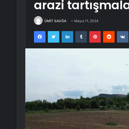
arazi tartışmal
ÜMİT SAVĞA
Mayıs 11, 2024
Facebook
Twitter
LinkedIn
Tumblr
Pinterest
Reddit