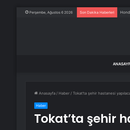
Honda
Perşembe, Ağustos 6 2026
Son Dakika Haberleri
ANASAY
Anasayfa
/
Haber
/
Tokat’ta şehir hastanesi yapılac
Haber
Tokat’ta şehir 