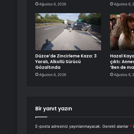
Ağustos 6, 2026
Ağustos 6, 
Düzce’de Zincirleme Kaza: 3
Hazal Kaya
Yaralı, Alkollü Sürücü
çıktı: Annes
Gözaltında
‘Ben de m
Ağustos 6, 2026
Ağustos 6, 
Bir yanıt yazın
E-posta adresiniz yayınlanmayacak.
Gerekli alanlar
*
i