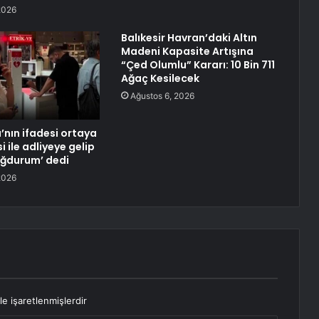
2026
Balıkesir Havran’daki Altın
Madeni Kapasite Artışına
“Çed Olumlu” Kararı: 10 Bin 711
Ağaç Kesilecek
Ağustos 6, 2026
’nın ifadesi ortaya
i ile adliyeye gelip
ağdurum’ dedi
2026
le işaretlenmişlerdir