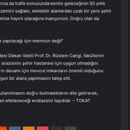
rıca da trafik konusunda kentin geleceğinin 50 yıllık
emini sağlam, ekilebilir alanlardan uzak bir yere şehir
mize hayırlı olacağına inanıyorum. Doğru olan da
e yapılacağı için memnun değil”
esi Dekan Vekili Prof. Dr. Rüstem Cangi, fakültenin
m arazisinin şehir hastanesi için uygun olmadığını
aların devamı için mevcut imkanların önemli olduğunu
gun bir alana yapılmasını talep etti.
ullanılmasını doğru bulmadıklarını dile getirerek,
ıl etkileneceği endişesini taşıdılar. – TOKAT
erest
Reddit
VKontakte
Odnoklassniki
Pocket
E-Posta ile paylaş
Yazdır