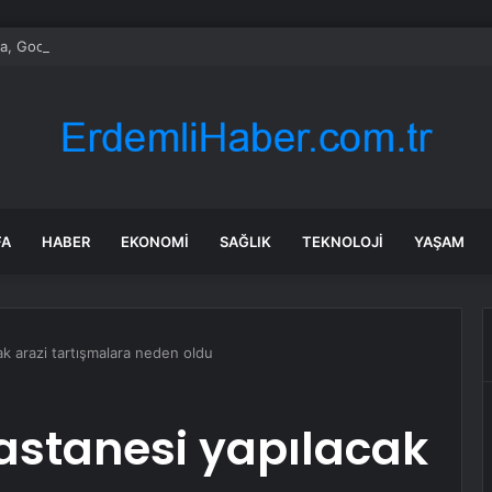
, Google Gemini Yapay Zeka Asistanını Araçlarına Entegre Ediyor
FA
HABER
EKONOMI
SAĞLIK
TEKNOLOJI
YAŞAM
ak arazi tartışmalara neden oldu
hastanesi yapılacak