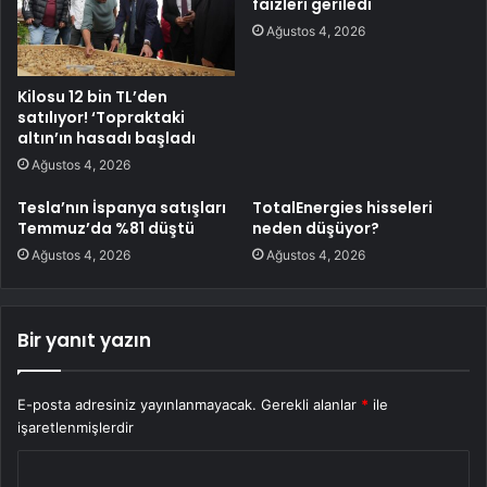
faizleri geriledi
Ağustos 4, 2026
Kilosu 12 bin TL’den
satılıyor! ‘Topraktaki
altın’ın hasadı başladı
Ağustos 4, 2026
Tesla’nın İspanya satışları
TotalEnergies hisseleri
Temmuz’da %81 düştü
neden düşüyor?
Ağustos 4, 2026
Ağustos 4, 2026
Bir yanıt yazın
E-posta adresiniz yayınlanmayacak.
Gerekli alanlar
*
ile
işaretlenmişlerdir
Y