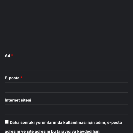
o
r
u
m
*
Ad
*
E-posta
*
İnternet sitesi
Daha sonraki yorumlarımda kullanılması için adım, e-posta
adresim ve site adresim bu tarayıcıya kaydedilsin.