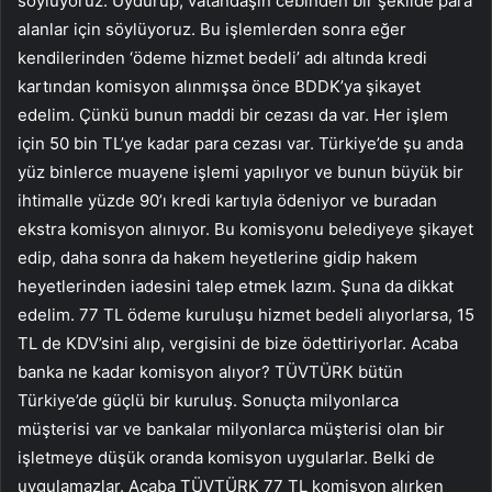
söylüyoruz. Uydurup, vatandaşın cebinden bir şekilde para
alanlar için söylüyoruz. Bu işlemlerden sonra eğer
kendilerinden ‘ödeme hizmet bedeli’ adı altında kredi
kartından komisyon alınmışsa önce BDDK’ya şikayet
edelim. Çünkü bunun maddi bir cezası da var. Her işlem
için 50 bin TL’ye kadar para cezası var. Türkiye’de şu anda
yüz binlerce muayene işlemi yapılıyor ve bunun büyük bir
ihtimalle yüzde 90’ı kredi kartıyla ödeniyor ve buradan
ekstra komisyon alınıyor. Bu komisyonu belediyeye şikayet
edip, daha sonra da hakem heyetlerine gidip hakem
heyetlerinden iadesini talep etmek lazım. Şuna da dikkat
edelim. 77 TL ödeme kuruluşu hizmet bedeli alıyorlarsa, 15
TL de KDV’sini alıp, vergisini de bize ödettiriyorlar. Acaba
banka ne kadar komisyon alıyor? TÜVTÜRK bütün
Türkiye’de güçlü bir kuruluş. Sonuçta milyonlarca
müşterisi var ve bankalar milyonlarca müşterisi olan bir
işletmeye düşük oranda komisyon uygularlar. Belki de
uygulamazlar. Acaba TÜVTÜRK 77 TL komisyon alırken