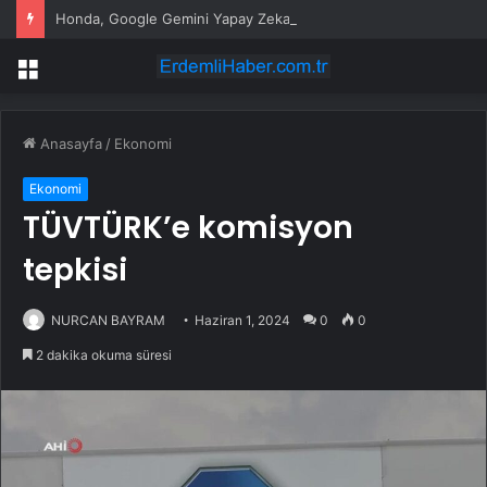
Honda, Google Gemini Yapay Zeka Asistanını Araçlarına Entegre Ediyor
Menü
Anasayfa
/
Ekonomi
Ekonomi
TÜVTÜRK’e komisyon
tepkisi
NURCAN BAYRAM
Haziran 1, 2024
0
0
2 dakika okuma süresi