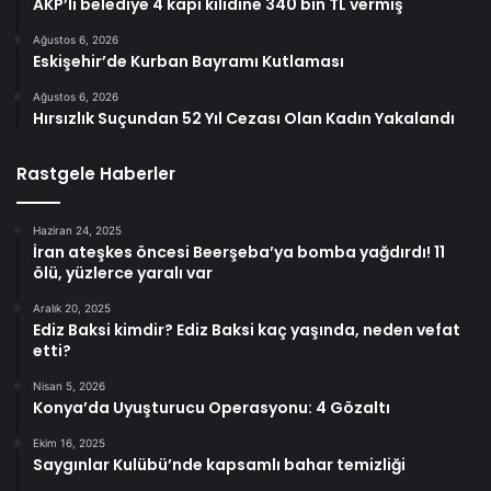
AKP’li belediye 4 kapı kilidine 340 bin TL vermiş
Ağustos 6, 2026
Eskişehir’de Kurban Bayramı Kutlaması
Ağustos 6, 2026
Hırsızlık Suçundan 52 Yıl Cezası Olan Kadın Yakalandı
Rastgele Haberler
Haziran 24, 2025
İran ateşkes öncesi Beerşeba’ya bomba yağdırdı! 11
ölü, yüzlerce yaralı var
Aralık 20, 2025
Ediz Baksi kimdir? Ediz Baksi kaç yaşında, neden vefat
etti?
Nisan 5, 2026
Konya’da Uyuşturucu Operasyonu: 4 Gözaltı
Ekim 16, 2025
Saygınlar Kulübü’nde kapsamlı bahar temizliği