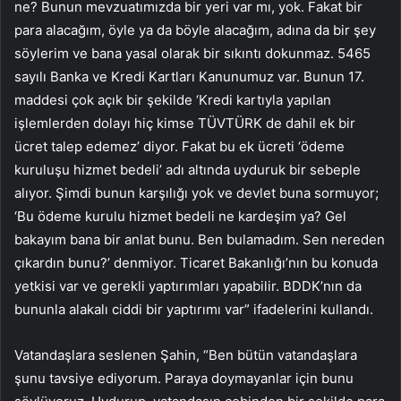
ne? Bunun mevzuatımızda bir yeri var mı, yok. Fakat bir
para alacağım, öyle ya da böyle alacağım, adına da bir şey
söylerim ve bana yasal olarak bir sıkıntı dokunmaz. 5465
sayılı Banka ve Kredi Kartları Kanunumuz var. Bunun 17.
maddesi çok açık bir şekilde ‘Kredi kartıyla yapılan
işlemlerden dolayı hiç kimse TÜVTÜRK de dahil ek bir
ücret talep edemez’ diyor. Fakat bu ek ücreti ‘ödeme
kuruluşu hizmet bedeli’ adı altında uyduruk bir sebeple
alıyor. Şimdi bunun karşılığı yok ve devlet buna sormuyor;
‘Bu ödeme kurulu hizmet bedeli ne kardeşim ya? Gel
bakayım bana bir anlat bunu. Ben bulamadım. Sen nereden
çıkardın bunu?’ denmiyor. Ticaret Bakanlığı’nın bu konuda
yetkisi var ve gerekli yaptırımları yapabilir. BDDK’nın da
bununla alakalı ciddi bir yaptırımı var” ifadelerini kullandı.
Vatandaşlara seslenen Şahin, “Ben bütün vatandaşlara
şunu tavsiye ediyorum. Paraya doymayanlar için bunu