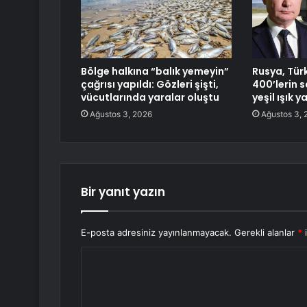
Bölge halkına “balık yemeyin”
Rusya, Türk
çağrısı yapıldı: Gözleri şişti,
400’lerin s
vücutlarında yaralar oluştu
yeşil ışık y
Ağustos 3, 2026
Ağustos 3, 
Bir yanıt yazın
E-posta adresiniz yayınlanmayacak.
Gerekli alanlar
*
i
Y
o
r