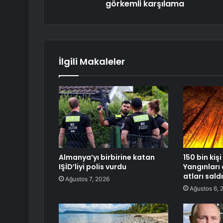
görkemli karşılama
İlgili Makaleler
Almanya’yı birbirine katan
150 bin kişi
IŞİD’liyi polis vurdu
Yangınlar
atları saldı
Ağustos 7, 2026
Ağustos 6, 