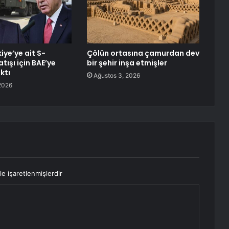
iye’ye ait S-
Çölün ortasına çamurdan dev
atışı için BAE’ye
bir şehir inşa etmişler
aktı
Ağustos 3, 2026
2026
le işaretlenmişlerdir