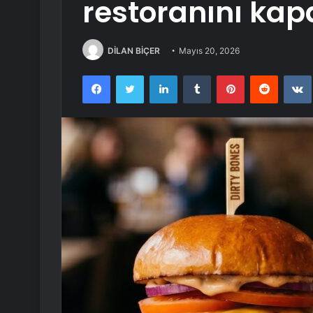
restoranını kapa
DİLAN BİÇER
Mayıs 20, 2026
Facebook
Twitter
LinkedIn
Tumblr
Pinterest
Reddit