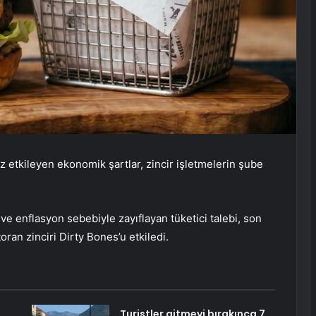
 etkileyen ekonomik şartlar, zincir işletmelerin şube
i ve enflasyon sebebiyle zayıflayan tüketici talebi, son
ran zinciri Dirty Bones’u etkiledi.
Turistler gitmeyi bırakınca 7