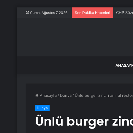
CHP Sözc
Cuma, Ağustos 7 2026
Son Dakika Haberleri
ANASAY
Anasayfa
/
Dünya
/
Ünlü burger zinciri amiral restor
Dünya
Ünlü burger zinc