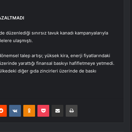
 AZALTMADI
rde düzenlediği sınırsız tavuk kanadı kampanyalarıyla
lelere ulaşmıştı.
önemsel talep artışı; yüksek kira, enerji fiyatlarındaki
erinde yarattığı finansal baskıyı hafifletmeye yetmedi.
 ülkedeki diğer gıda zincirleri üzerinde de baskı
erest
Reddit
VKontakte
Odnoklassniki
Pocket
E-Posta ile paylaş
Yazdır