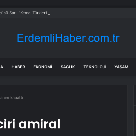
üsü Sarı: “Kemal Türkler’i Rahmet ve Özlemle Anıyorum”
FA
HABER
EKONOMI
SAĞLIK
TEKNOLOJI
YAŞAM
anını kapattı
iri amiral