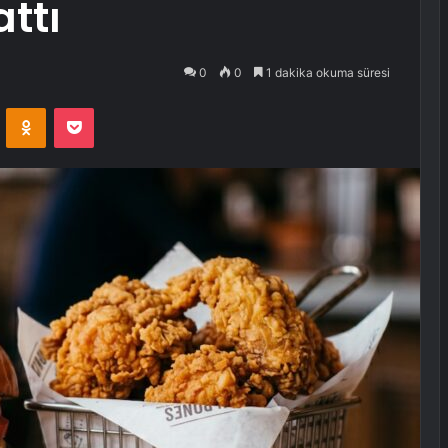
ttı
0
0
1 dakika okuma süresi
VKontakte
Odnoklassniki
Pocket