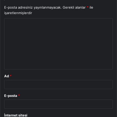
E-posta adresiniz yayınlanmayacak.
Gerekli alanlar
*
ile
işaretlenmişlerdir
Y
o
r
u
m
*
Ad
*
E-posta
*
İnternet sitesi