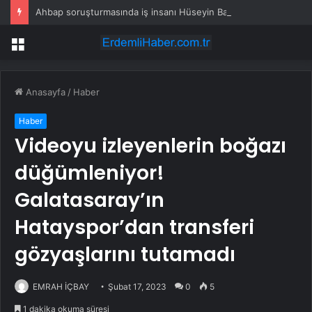
Ahbap soruşturmasında iş insanı Hüseyin Başaran’a tutuklama talebi
Menü
Anasayfa
/
Haber
Haber
Videoyu izleyenlerin boğazı
düğümleniyor!
Galatasaray’ın
Hatayspor’dan transferi
gözyaşlarını tutamadı
EMRAH İÇBAY
Şubat 17, 2023
0
5
1 dakika okuma süresi