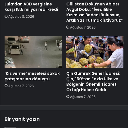
Lula’dan ABD vergisine
Gülistan Doku’nun Ablası
karşı 18,5 milyar real kredi
Aygül Doku: “İvedilikle
Kızımızın Bedeni Bulunsun,
Ağustos 8, 2026
Artık Yas Tutmak İstiyoruz”
Ağustos 7, 2026
‘Kız verme’ meselesi sokak
Çin Gümrük Genel İdaresi:
çatışmasına dönüştü
Çin, 160’tan Fazla Ülke ve
Bölgenin Önemli Ticaret
Ağustos 7, 2026
Ortağı Haline Geldi
Ağustos 7, 2026
Bir yanıt yazın