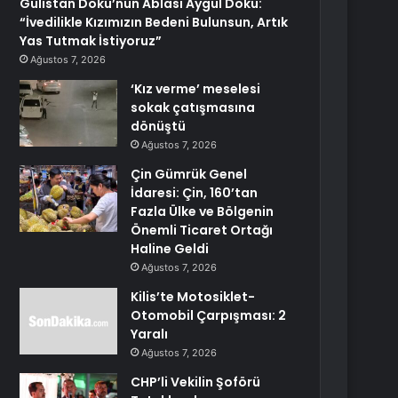
Gülistan Doku’nun Ablası Aygül Doku:
“İvedilikle Kızımızın Bedeni Bulunsun, Artık
Yas Tutmak İstiyoruz”
Ağustos 7, 2026
‘Kız verme’ meselesi
sokak çatışmasına
dönüştü
Ağustos 7, 2026
Çin Gümrük Genel
İdaresi: Çin, 160’tan
Fazla Ülke ve Bölgenin
Önemli Ticaret Ortağı
Haline Geldi
Ağustos 7, 2026
Kilis’te Motosiklet-
Otomobil Çarpışması: 2
Yaralı
Ağustos 7, 2026
CHP’li Vekilin Şoförü