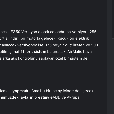
racak.
E350
Versiyon olarak adlandırılan versiyon, 255
t silindirli bir motorla gelecek. Küçük bir elektrik
k anılacak versiyonda ise 375 beygir güç üreten ve 500
etilmiş.
hafif hibrit sistem
bulunacak. AirMatic havalı
a arka aks kontrolünü sağlayan özel bir sistem de
klaması
yapmadı
. Ama bu birkaç ay içinde değişecek.
nümüzdeki ayların prestijiyle
ABD ve Avrupa