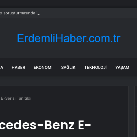
 soruşturmasında iş insanı Hüseyin Başaran’a tutuklama talebi
FA
HABER
EKONOMI
SAĞLIK
TEKNOLOJI
YAŞAM
Serisi Tanıtıldı
cedes-Benz E-