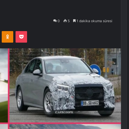
0
5
1 dakika okuma süresi
VKontakte
Odnoklassniki
Pocket