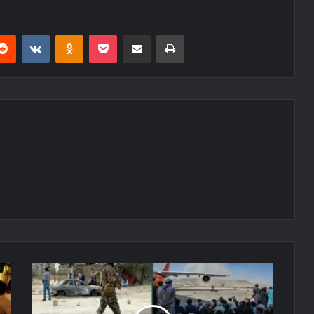
erest
Reddit
VKontakte
Odnoklassniki
Pocket
E-Posta ile paylaş
Yazdır