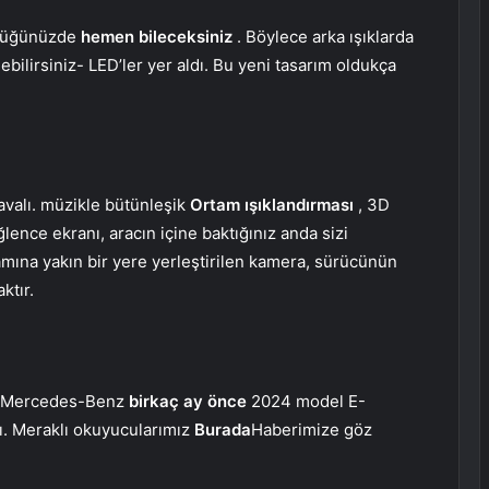
rdüğünüzde
hemen
bileceksiniz
. Böylece arka ışıklarda
lirsiniz- LED’ler yer aldı. Bu yeni tasarım oldukça
avalı. müzikle bütünleşik
Ortam ışıklandırması
, 3D
lence ekranı, aracın içine baktığınız anda sizi
amına yakın bir yere yerleştirilen kamera, sürücünün
ktır.
an Mercedes-Benz
birkaç ay önce
2024 model E-
ttı. Meraklı okuyucularımız
Burada
Haberimize göz