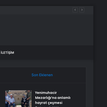
İLETIŞIM
Son Eklenen
Yenimuhacir
Mezarlığı’na anlamlı
hayrat çeşmesi