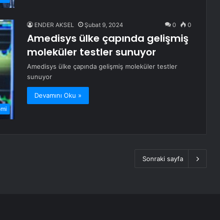
ENDER AKSEL
Şubat 9, 2024
0
0
Amedisys ülke çapında gelişmiş
moleküler testler sunuyor
Amedisys ülke çapında gelişmiş moleküler testler
sunuyor
Devamını Oku »
omi
Sonraki sayfa