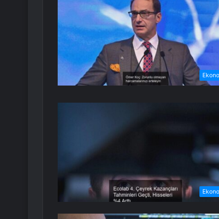
Ekon
Ekon