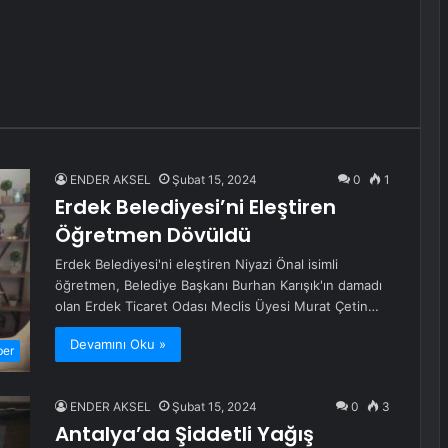
ENDER AKSEL
Şubat 15, 2024
0
1
Erdek Belediyesi’ni Eleştiren
Öğretmen Dövüldü
Erdek Belediyesi'ni eleştiren Niyazi Önal isimli
öğretmen, Belediye Başkanı Burhan Karışık'ın damadı
olan Erdek Ticaret Odası Meclis Üyesi Murat Çetin…
Devamını Oku »
ber
ENDER AKSEL
Şubat 15, 2024
0
3
Antalya’da Şiddetli Yağış