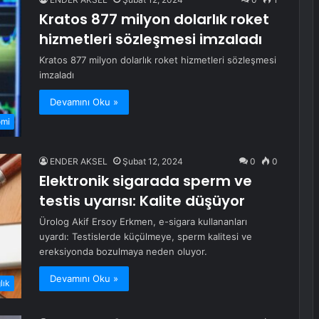
Kratos 877 milyon dolarlık roket
hizmetleri sözleşmesi imzaladı
Kratos 877 milyon dolarlık roket hizmetleri sözleşmesi
imzaladı
Devamını Oku »
omi
ENDER AKSEL
Şubat 12, 2024
0
0
Elektronik sigarada sperm ve
testis uyarısı: Kalite düşüyor
Ürolog Akif Ersoy Erkmen, e-sigara kullananları
uyardı: Testislerde küçülmeye, sperm kalitesi ve
ereksiyonda bozulmaya neden oluyor.
Devamını Oku »
lık