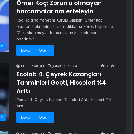
Ömer Koç: Zorunlu olmayan
harcamalarınızı erteleyin
Koç Holding Yönetim Kurulu Başkanı Ömer Koç,
ekonomideki belirsizliklere dikkat çekerek bayilerine,
"Zorunlu olmayan harcamalarınızı ertelemenizi
öneririm."
omi
Devamını Oku »
ENDER AKSEL
Şubat 13, 2024
0
1
Ecolab 4. Çeyrek Kazançları
Tahminleri Geçti, Hisseleri %4
Arttı
Ecolab 4. Çeyrek Kazancı Talepleri Aştı, Hissesi %4
Arttı
Devamını Oku »
omi
ENDER AKSEL
Şubat 12, 2024
0
1