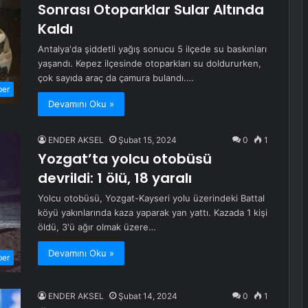
Sonrası Otoparklar Sular Altında
Kaldı
Antalya'da şiddetli yağış sonucu 5 ilçede su baskınları
yaşandı. Kepez ilçesinde otoparkları su doldururken,
çok sayıda araç da çamura bulandı.…
ber
Devamını Oku »
ENDER AKSEL
Şubat 15, 2024
0
1
Yozgat’ta yolcu otobüsü
devrildi: 1 ölü, 18 yaralı
Yolcu otobüsü, Yozgat-Kayseri yolu üzerindeki Battal
köyü yakınlarında kaza yaparak yan yattı. Kazada 1 kişi
öldü, 3'ü ağır olmak üzere…
Devamını Oku »
ber
ENDER AKSEL
Şubat 14, 2024
0
1