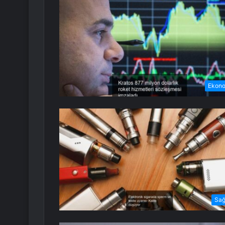
Ekon
Sağ