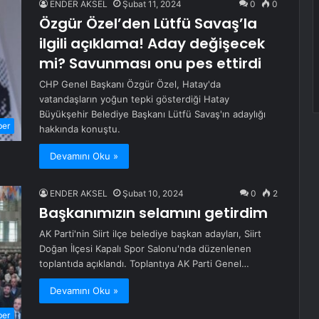
ENDER AKSEL
Şubat 11, 2024
0
0
Özgür Özel’den Lütfü Savaş’la
ilgili açıklama! Aday değişecek
mi? Savunması onu pes ettirdi
CHP Genel Başkanı Özgür Özel, Hatay'da
vatandaşların yoğun tepki gösterdiği Hatay
Büyükşehir Belediye Başkanı Lütfü Savaş'ın adaylığı
ber
hakkında konuştu.
Devamını Oku »
ENDER AKSEL
Şubat 10, 2024
0
2
Başkanımızın selamını getirdim
AK Parti'nin Siirt ilçe belediye başkan adayları, Siirt
Doğan İlçesi Kapalı Spor Salonu'nda düzenlenen
toplantıda açıklandı. Toplantıya AK Parti Genel…
Devamını Oku »
ber