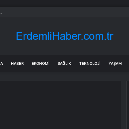
, Google Gemini Yapay Zeka Asistanını Araçlarına Entegre Ediyor
FA
HABER
EKONOMI
SAĞLIK
TEKNOLOJI
YAŞAM