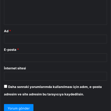
u
m
*
Ad
*
E-posta
*
İnternet sitesi
Daha sonraki yorumlarımda kullanılması için adım, e-posta
adresim ve site adresim bu tarayıcıya kaydedilsin.