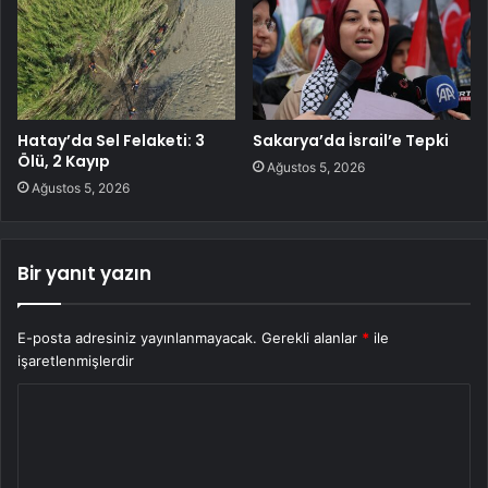
Hatay’da Sel Felaketi: 3
Sakarya’da İsrail’e Tepki
Ölü, 2 Kayıp
Ağustos 5, 2026
Ağustos 5, 2026
Bir yanıt yazın
E-posta adresiniz yayınlanmayacak.
Gerekli alanlar
*
ile
işaretlenmişlerdir
Y
o
r