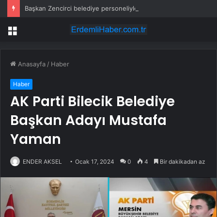
Başkan Zencirci belediye personeliyle kahvaltıda buluştu
Menü
Anasayfa
/
Haber
Haber
AK Parti Bilecik Belediye
Başkan Adayı Mustafa
Yaman
ENDER AKSEL
Ocak 17, 2024
0
4
Bir dakikadan az