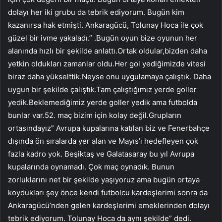
dolayı her iki grubu da tebrik ediyorum. Bugün kim
kazanırsa hak etmişti. Ankaragücü, Tolunay Hoca ile çok
güzel bir ivme yakaladı.” .Bugün oyun bize oyunun her
alanında hızlı bir şekilde anlattı.Ortak oldular,bizden daha
yetkin oldukları zamanlar oldu.Her gol yediğimizde vitesi
biraz daha yükselttik.Neyse onu uygulamaya çalıştık. Daha
uygun bir şekilde çalıştık.Tam çalıştığımız yerde goller
yedik.Beklemediğimiz yerde goller yedik ama futbolda
bunlar var.52. maç bizim için kolay değil.Grupların
ortasındayız” Avrupa kupalarına katılan biz ve Fenerbahçe
dışında ön sıralarda yer alan ve Mayıs’ı hedefleyen çok
fazla kadro yok. Beşiktaş ve Galatasaray bu yıl Avrupa
kupalarında oynamadı. Çok maç oynadık. Bunun
zorluklarını net bir şekilde yaşıyoruz ama bugün ortaya
koydukları şey önce kendi futbolcu kardeşlerimi sonra da
Ankaragücü’nden gelen kardeşlerimi emeklerinden dolayı
tebrik ediyorum. Tolunay Hoca da aynı şekilde” dedi.