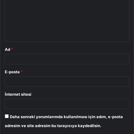
r
u
m
*
Ad
*
E-posta
*
İnternet sitesi
Daha sonraki yorumlarımda kullanılması için adım, e-posta
adresim ve site adresim bu tarayıcıya kaydedilsin.