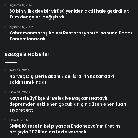
Ağustos 6, 2026
30 bin yıllık dev bir virüsü yeniden aktif hale getirdiler:
Tüm dengeleri değiştirdi
Ağustos 5, 2026
Kahramanmaraş Kalesi Restorasyonu Yılsonuna Kadar
Tamamlanacak
Rastgele Haberler
Eylül 12, 2025
Norveç Dışişleri Bakanı Eide, İsrail’in Katar’daki
saldırısını kınadı
Ekim 31, 2023
Kayseri Büyükşehir Belediye Başkanı Hataylı,
depremden etkilenen çocuklar için düzenlenen fuarı
ziyaret etti
Ekim 9, 2025
SMM: Küresel nikel piyasası Endonezya’nın üretim
artışıyla 2026’da da fazla verecek