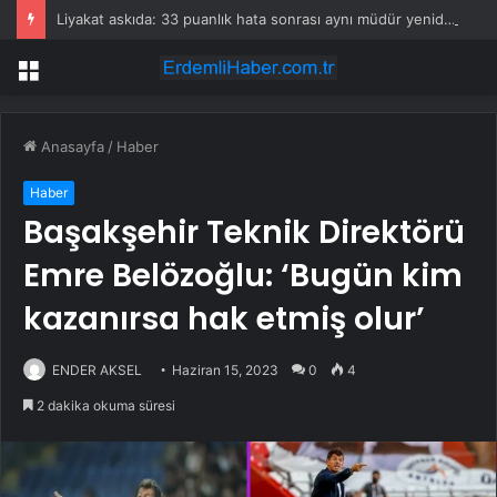
Liyakat askıda: 33 puanlık hata sonrası aynı müdür yeniden görevlendirildi
Menü
Anasayfa
/
Haber
Haber
Başakşehir Teknik Direktörü
Emre Belözoğlu: ‘Bugün kim
kazanırsa hak etmiş olur’
ENDER AKSEL
Haziran 15, 2023
0
4
2 dakika okuma süresi