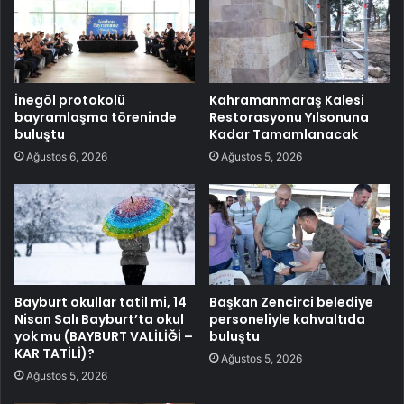
İnegöl protokolü
Kahramanmaraş Kalesi
bayramlaşma töreninde
Restorasyonu Yılsonuna
buluştu
Kadar Tamamlanacak
Ağustos 6, 2026
Ağustos 5, 2026
Bayburt okullar tatil mi, 14
Başkan Zencirci belediye
Nisan Salı Bayburt’ta okul
personeliyle kahvaltıda
yok mu (BAYBURT VALİLİĞİ –
buluştu
KAR TATİLİ)?
Ağustos 5, 2026
Ağustos 5, 2026