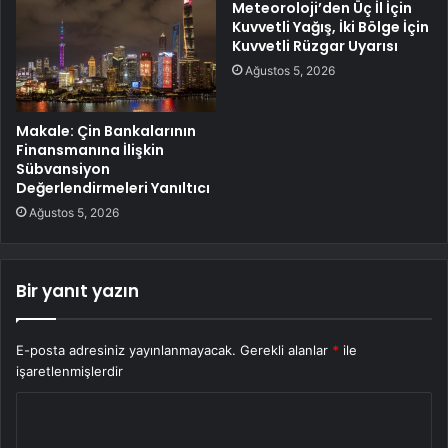
Meteoroloji’den Üç İl İçin
Kuvvetli Yağış, İki Bölge İçin
Kuvvetli Rüzgar Uyarısı
Ağustos 5, 2026
Makale: Çin Bankalarının
Finansmanına İlişkin
Sübvansiyon
Değerlendirmeleri Yanıltıcı
Ağustos 5, 2026
Bir yanıt yazın
E-posta adresiniz yayınlanmayacak.
Gerekli alanlar
*
ile
işaretlenmişlerdir
Y
o