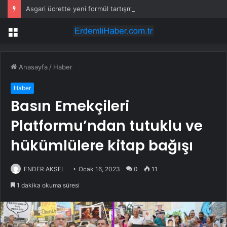
Asgari ücrette yeni formül tartışma yarattı! İşçi ve işveren karşı karşıya
Menü
Anasayfa
/
Haber
Haber
Basın Emekçileri
Platformu’ndan tutuklu ve
hükümlülere kitap bağışı
ENDER AKSEL
Ocak 16, 2023
0
11
1 dakika okuma süresi