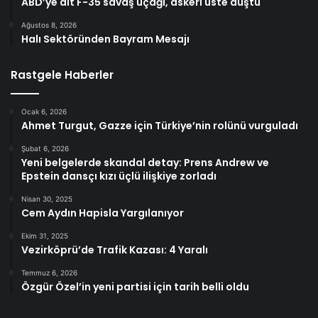
ABD’ye ait F-35 savaş uçağı, askeri üste düştü
Ağustos 8, 2026
Halı Sektöründen Bayram Mesajı
Rastgele Haberler
Ocak 6, 2026
Ahmet Turgut, Gazze için Türkiye’nin rolünü vurguladı
Şubat 6, 2026
Yeni belgelerde skandal detay: Prens Andrew ve
Epstein dansçı kızı üçlü ilişkiye zorladı
Nisan 30, 2025
Cem Aydın Hapisla Yargılanıyor
Ekim 31, 2025
Vezirköprü’de Trafik Kazası: 4 Yaralı
Temmuz 6, 2026
Özgür Özel’in yeni partisi için tarih belli oldu