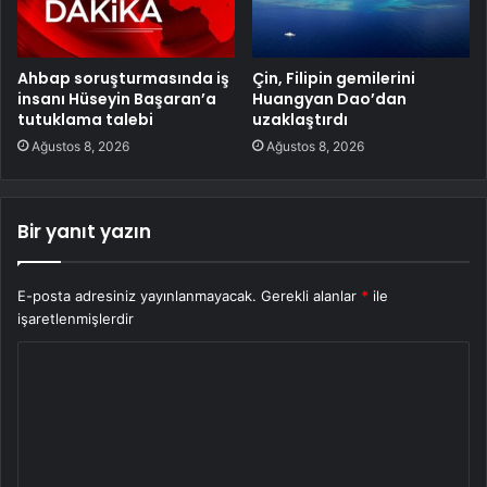
Ahbap soruşturmasında iş
Çin, Filipin gemilerini
insanı Hüseyin Başaran’a
Huangyan Dao’dan
tutuklama talebi
uzaklaştırdı
Ağustos 8, 2026
Ağustos 8, 2026
Bir yanıt yazın
E-posta adresiniz yayınlanmayacak.
Gerekli alanlar
*
ile
işaretlenmişlerdir
Y
o
r
u