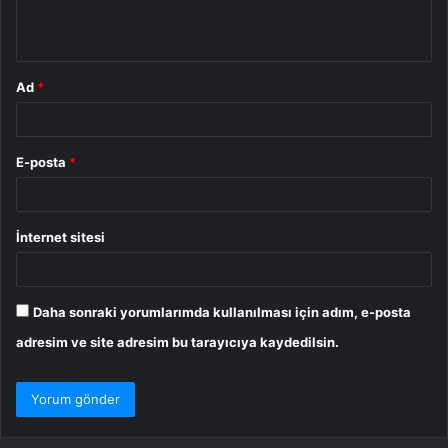
m
*
Ad
*
E-posta
*
İnternet sitesi
Daha sonraki yorumlarımda kullanılması için adım, e-posta
adresim ve site adresim bu tarayıcıya kaydedilsin.