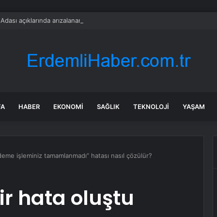
dası açıklarında arızalanan tekne kurtarıldı
FA
HABER
EKONOMI
SAĞLIK
TEKNOLOJI
YAŞAM
deme işleminiz tamamlanmadı” hatası nasıl çözülür?
r hata oluştu