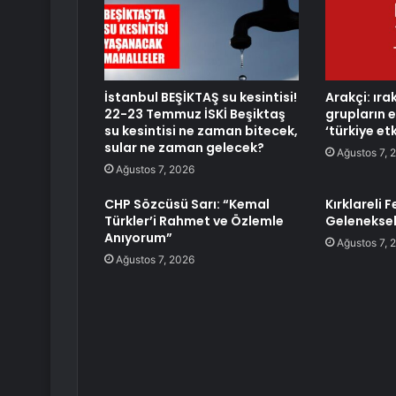
İstanbul BEŞİKTAŞ su kesintisi!
Arakçi: ırak
22-23 Temmuz İSKİ Beşiktaş
grupların 
su kesintisi ne zaman bitecek,
‘türkiye etk
sular ne zaman gelecek?
Ağustos 7, 
Ağustos 7, 2026
CHP Sözcüsü Sarı: “Kemal
Kırklareli 
Türkler’i Rahmet ve Özlemle
Geleneksel
Anıyorum”
Ağustos 7, 
Ağustos 7, 2026