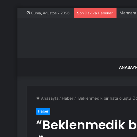
Marmara A
Cuma, Ağustos 7 2026
Son Dakika Haberleri
ANASAY
Anasayfa
/
Haber
/
“Beklenmedik bir hata oluştu Ö
Haber
“Beklenmedik bi