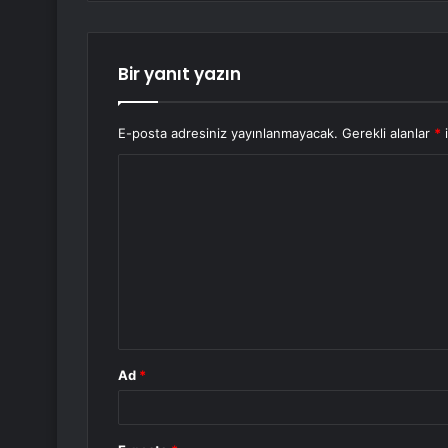
Bir yanıt yazın
E-posta adresiniz yayınlanmayacak.
Gerekli alanlar
*
i
Y
o
r
u
m
*
Ad
*