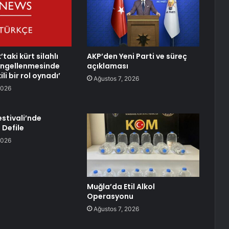
’taki kürt silahlı
AKP’den Yeni Parti ve süreç
engellenmesinde
açıklaması
ili bir rol oynadı’
Ağustos 7, 2026
2026
Festivali’nde
 Defile
2026
Muğla’da Etil Alkol
Operasyonu
Ağustos 7, 2026