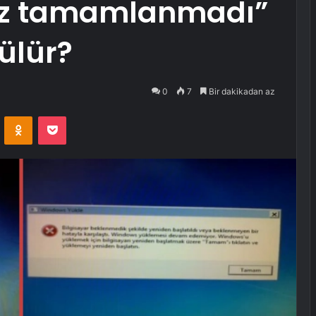
iz tamamlanmadı”
ülür?
0
7
Bir dakikadan az
VKontakte
Odnoklassniki
Pocket