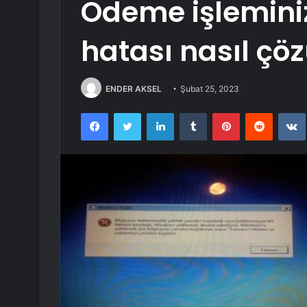
Ödeme işlemin
hatası nasıl çöz
ENDER AKSEL
Şubat 25, 2023
Facebook
Twitter
LinkedIn
Tumblr
Pinterest
Reddit