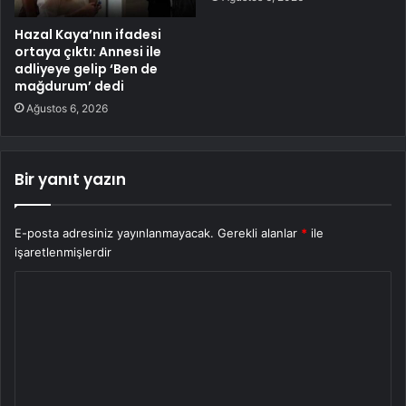
Hazal Kaya’nın ifadesi
ortaya çıktı: Annesi ile
adliyeye gelip ‘Ben de
mağdurum’ dedi
Ağustos 6, 2026
Bir yanıt yazın
E-posta adresiniz yayınlanmayacak.
Gerekli alanlar
*
ile
işaretlenmişlerdir
Y
o
r
u
m