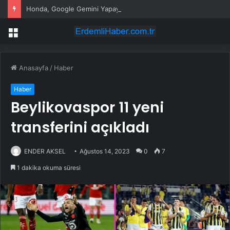
Honda, Google Gemini Yapay Zeka Asistanını Araçlarına Entegre Ediyor
Menü
Anasayfa
/
Haber
Haber
Beylikovaspor 11 yeni
transferini açıkladı
ENDER AKSEL
Ağustos 14, 2023
0
7
1 dakika okuma süresi