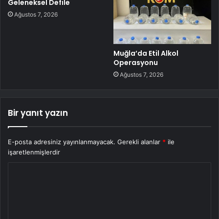
Geleneksel Defile
Ağustos 7, 2026
Muğla’da Etil Alkol
Operasyonu
Ağustos 7, 2026
Bir yanıt yazın
E-posta adresiniz yayınlanmayacak.
Gerekli alanlar
*
ile
işaretlenmişlerdir
Y
o
r
u