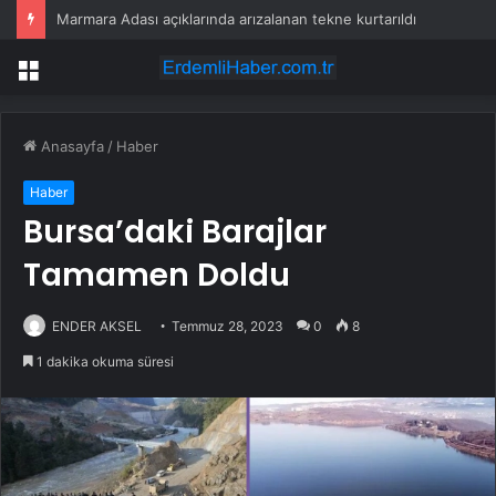
Marmara Adası açıklarında arızalanan tekne kurtarıldı
Menü
Anasayfa
/
Haber
Haber
Bursa’daki Barajlar
Tamamen Doldu
ENDER AKSEL
Temmuz 28, 2023
0
8
1 dakika okuma süresi