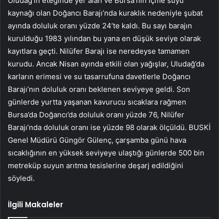
Uludağ’ın eteğinde yer alan ve Bursa’nın içme suyu
kaynağı olan Doğancı Barajı’nda kuraklık nedeniyle şubat
ayında doluluk oranı yüzde 24’te kaldı. Bu sayı barajın
kurulduğu 1983 yılından bu yana en düşük seviye olarak
kayıtlara geçti. Nilüfer Barajı ise neredeyse tamamen
kurudu. Ancak Nisan ayında etkili olan yağışlar, Uludağ’da
karların erimesi ve su tasarrufuna davetlerle Doğancı
Barajı’nın doluluk oranı beklenen seviyeye geldi. Son
günlerde yurtta yaşanan kavurucu sıcaklara rağmen
Bursa’da Doğancı’da doluluk oranı yüzde 76, Nilüfer
Barajı’nda doluluk oranı ise yüzde 98 olarak ölçüldü. BUSKİ
Genel Müdürü Güngör Gülenç, çarşamba günü hava
sıcaklığının en yüksek seviyeye ulaştığı günlerde 500 bin
metreküp suyun arıtma tesislerine deşarj edildiğini
söyledi.
İlgili Makaleler