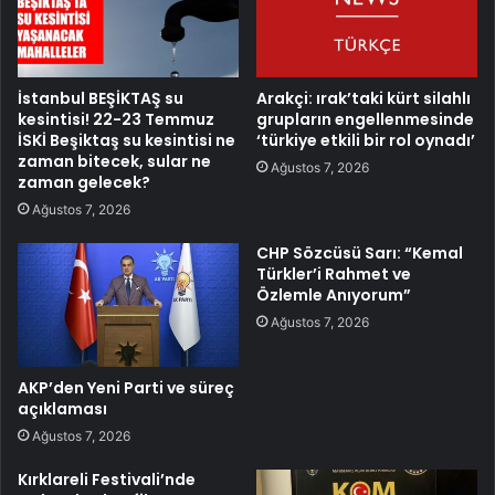
İstanbul BEŞİKTAŞ su
Arakçi: ırak’taki kürt silahlı
kesintisi! 22-23 Temmuz
grupların engellenmesinde
İSKİ Beşiktaş su kesintisi ne
‘türkiye etkili bir rol oynadı’
zaman bitecek, sular ne
Ağustos 7, 2026
zaman gelecek?
Ağustos 7, 2026
CHP Sözcüsü Sarı: “Kemal
Türkler’i Rahmet ve
Özlemle Anıyorum”
Ağustos 7, 2026
AKP’den Yeni Parti ve süreç
açıklaması
Ağustos 7, 2026
Kırklareli Festivali’nde