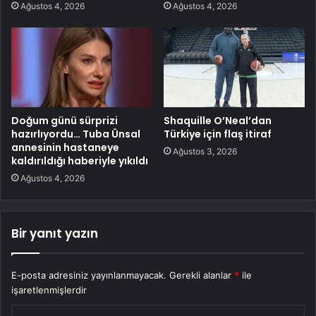
Ağustos 4, 2026
Ağustos 4, 2026
Doğum günü sürprizi
Shaquille O’Neal’dan
hazırlıyordu… Tuba Ünsal
Türkiye için flaş itiraf
annesinin hastaneye
Ağustos 3, 2026
kaldırıldığı haberiyle yıkıldı
Ağustos 4, 2026
Bir yanıt yazın
E-posta adresiniz yayınlanmayacak.
Gerekli alanlar
*
ile
işaretlenmişlerdir
Y