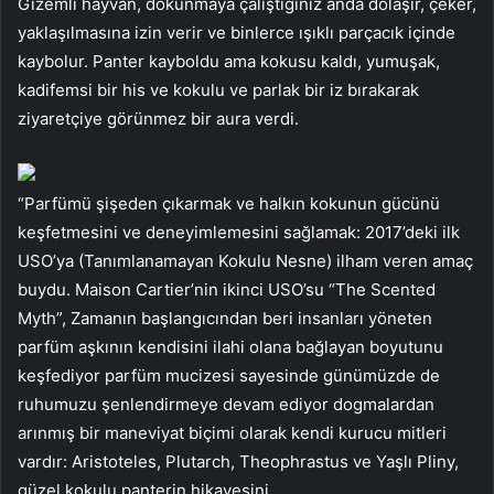
Gizemli hayvan, dokunmaya çalıştığınız anda dolaşır, çeker,
yaklaşılmasına izin verir ve binlerce ışıklı parçacık içinde
kaybolur. Panter kayboldu ama kokusu kaldı, yumuşak,
kadifemsi bir his ve kokulu ve parlak bir iz bırakarak
ziyaretçiye görünmez bir aura verdi.
“Parfümü şişeden çıkarmak ve halkın kokunun gücünü
keşfetmesini ve deneyimlemesini sağlamak: 2017’deki ilk
USO’ya (Tanımlanamayan Kokulu Nesne) ilham veren amaç
buydu. Maison Cartier’nin ikinci USO’su “The Scented
Myth”, Zamanın başlangıcından beri insanları yöneten
parfüm aşkının kendisini ilahi olana bağlayan boyutunu
keşfediyor parfüm mucizesi sayesinde günümüzde de
ruhumuzu şenlendirmeye devam ediyor dogmalardan
arınmış bir maneviyat biçimi olarak kendi kurucu mitleri
vardır: Aristoteles, Plutarch, Theophrastus ve Yaşlı Pliny,
güzel kokulu panterin hikayesini