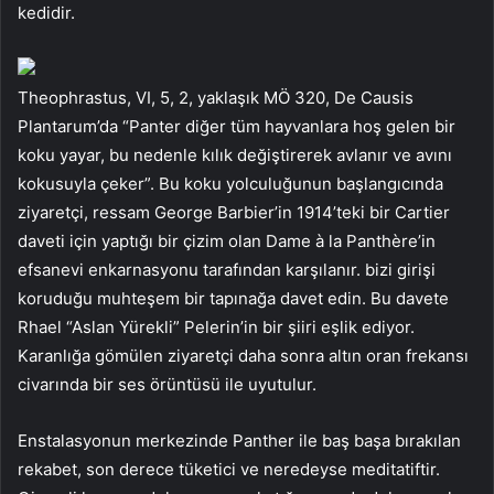
kedidir.
Theophrastus, VI, 5, 2, yaklaşık MÖ 320, De Causis
Plantarum’da “Panter diğer tüm hayvanlara hoş gelen bir
koku yayar, bu nedenle kılık değiştirerek avlanır ve avını
kokusuyla çeker”. Bu koku yolculuğunun başlangıcında
ziyaretçi, ressam George Barbier’in 1914’teki bir Cartier
daveti için yaptığı bir çizim olan Dame à la Panthère’in
efsanevi enkarnasyonu tarafından karşılanır. bizi girişi
koruduğu muhteşem bir tapınağa davet edin. Bu davete
Rhael “Aslan Yürekli” Pelerin’in bir şiiri eşlik ediyor.
Karanlığa gömülen ziyaretçi daha sonra altın oran frekansı
civarında bir ses örüntüsü ile uyutulur.
Enstalasyonun merkezinde Panther ile baş başa bırakılan
rekabet, son derece tüketici ve neredeyse meditatiftir.