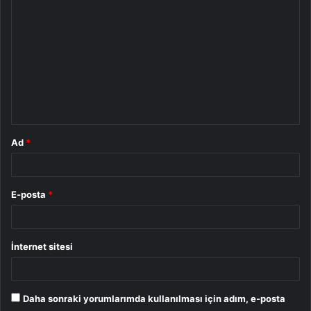
o
r
u
m
*
Ad
*
E-posta
*
İnternet sitesi
Daha sonraki yorumlarımda kullanılması için adım, e-posta