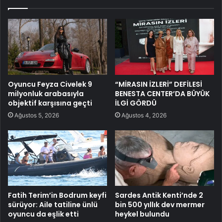
Oyuncu Feyza Civelek 9
“MİRASIN İZLERİ” DEFİLESİ
milyonluk arabasıyla
BENESTA CENTER’DA BÜYÜK
objektif karşısına geçti
İLGİ GÖRDÜ
Ağustos 5, 2026
Ağustos 4, 2026
Fatih Terim’in Bodrum keyfi
Sardes Antik Kenti’nde 2
sürüyor: Aile tatiline ünlü
bin 500 yıllık dev mermer
oyuncu da eşlik etti
heykel bulundu