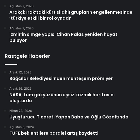
Ağustos 7, 2026
Arakçi: ırak’taki kürt silahlı grupların engellenmesinde
‘türkiye etkili bir rol oynadı’
Ağustos 7, 2026
İzmir’in simge yapısı Cihan Palas yeniden hayat
buluyor
Rastgele Haberler
Aralık 12, 2025
Bağcılar Belediyesi’nden muhteşem prömiyer
Aralık 26, 2025
NASA, tüm gökyüzünün eşsiz kozmik haritasını
oluşturdu
Nisan 23, 2026
Uyuşturucu Ticareti Yapan Baba ve Oğlu Gözaltında
Ağustos 5, 2024
TÜFE beklentilere paralel artış kaydetti