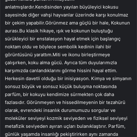
anlatmışlardır.Kendisinden yayılan büyüleyici kokusu
sayesinde diğer vahşi hayvanlar üzerinde karşı konulmaz
bir çekim yapabilir.Görünmez ama güçlü bir hale, Kokunun
aurası.Bu klasik hikaye, ışık ve kokunun buluştuğu
sürükleyici bir enstalasyon hayal etmek için başlangıç ​​
noktam oldu ve böylece sembolik kedinin ilahi bir
görüntüsünü yarattım.Miti ve ikonu birleştirmeye
çalışırken, koku alma gücü. Ayrıca tüm duyularımızla
karşımızda canlandıklarını görme hissini hayal ettim.
Herkesin davetli olduğu bir inisiyasyon. Kimya ve simyanın
sonsuz büyük ve sonsuz küçük buluşma noktasında
parfüm, bir kokuyu kendimize sürmekten çok daha
fazlasıdır. Görünmeyen ve hissedilmeyenin bir tezahürü
olarak, evrendeki insanlık durumumuzu sorgular ve
moleküler seviyeyi kozmik seviyeden ve fiziksel seviyeyi
metafizik seviyeden ayıran uçları bulanıklaştırır. Parfüm,
günlük yaşamda insanlığı pekiştirirken aynı zamanda