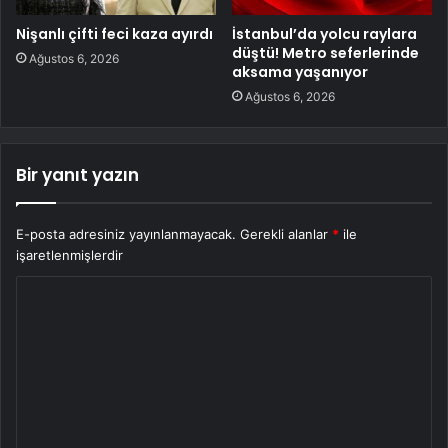
Nişanlı çifti feci kaza ayırdı
İstanbul’da yolcu raylara
düştü! Metro seferlerinde
Ağustos 6, 2026
aksama yaşanıyor
Ağustos 6, 2026
Bir yanıt yazın
E-posta adresiniz yayınlanmayacak.
Gerekli alanlar
*
ile
işaretlenmişlerdir
Y
o
r
u
m
*