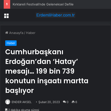
Kırklareli Festivali’nde Geleneksel Defile
Menü
Anasayfa
/
Haber
Haber
Cumhurbaşkanı
Erdoğan’dan ‘Hatay’
mesajı… 199 bin 739
konutun inşaatı martta
başlıyor
ENDER AKSEL
Şubat 20, 2023
0
6
2 dakika okuma süresi