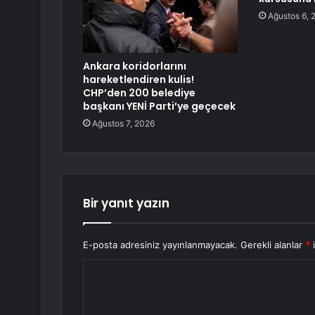
Ağustos 6, 
Ankara koridorlarını
hareketlendiren kulis!
CHP’den 200 belediye
başkanı YENİ Parti’ye geçecek
Ağustos 7, 2026
Bir yanıt yazın
E-posta adresiniz yayınlanmayacak.
Gerekli alanlar
*
i
Y
o
r