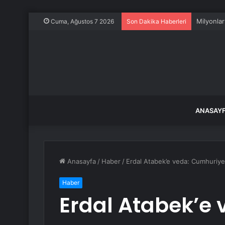
Milyonlar
Cuma, Ağustos 7 2026
Son Dakika Haberleri
ANASAY
Anasayfa
/
Haber
/
Erdal Atabek’e veda: Cumhuriye
Haber
Erdal Atabek’e