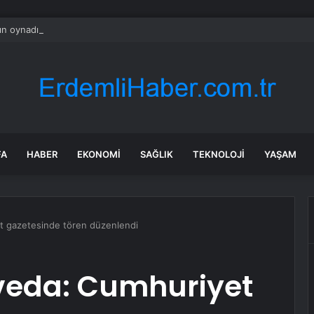
ın oynadığı Minecraft, Switch 2’de yeni grafiklerle geliyor
FA
HABER
EKONOMI
SAĞLIK
TEKNOLOJI
YAŞAM
t gazetesinde tören düzenlendi
 veda: Cumhuriyet