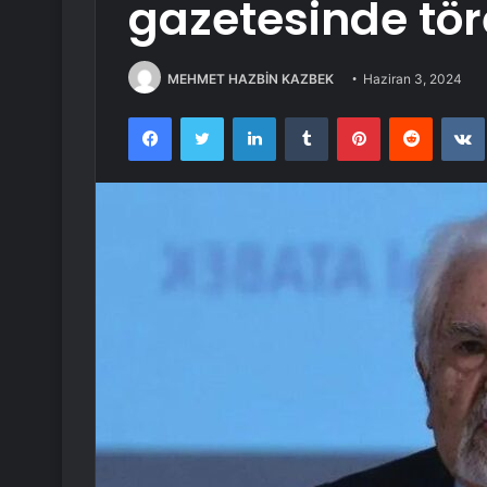
gazetesinde tö
MEHMET HAZBİN KAZBEK
Haziran 3, 2024
Facebook
Twitter
LinkedIn
Tumblr
Pinterest
Reddit