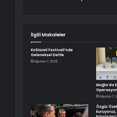
İlgili Makaleler
Kırklareli Festivali’nde
Geleneksel Defile
Ağustos 7, 2026
Muğla’da Et
Operasyo
Ağustos 7, 
Özgür Özel:
kuruyoruz,
kürsüsünü 