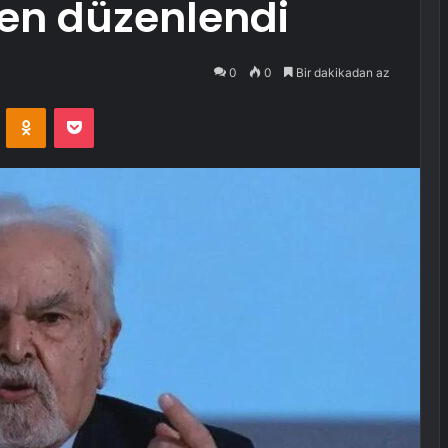
ren düzenlendi
0
0
Bir dakikadan az
VKontakte
Odnoklassniki
Pocket