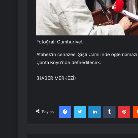
Fotoğraf: Cumhuriyet
Atabek’in cenazesi Şişli Camii’nde öğle namazı
Çanta Köyü’nde defnedilecek.
(HABER MERKEZİ)
Facebook
Twitter
LinkedIn
Tumblr
Pint
Paylaş