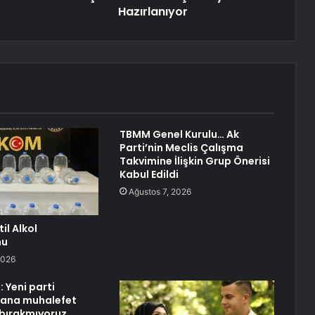
Hazırlanıyor
TBMM Genel Kurulu… Ak
Parti’nin Meclis Çalışma
Takvimine İlişkin Grup Önerisi
Kabul Edildi
Ağustos 7, 2026
il Alkol
nu
2026
 Yeni parti
 ana muhalefet
bırakmıyoruz