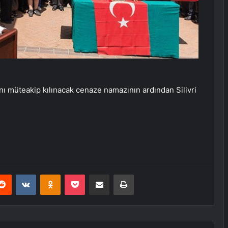
nı müteakip kılınacak cenaze namazının ardından Silivri
erest
Reddit
VKontakte
Odnoklassniki
Pocket
E-Posta ile paylaş
Yazdır