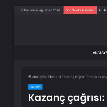
Gülis
Cumartesi, Ağustos 8 2026
Son Dakika Haberleri
ANASAY
Anasayfa
/
Ekonomi
/
Kazanç çağrısı: Arhaus ilk çe
Ekonomi
Kazanç çağrısı: