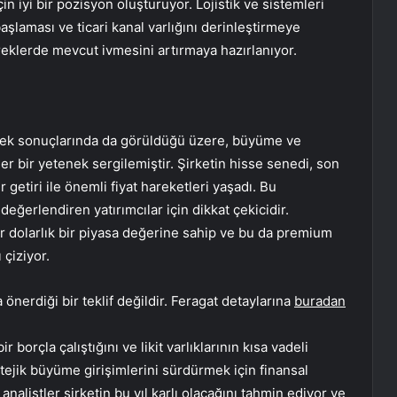
n iyi bir pozisyon oluşturuyor. Lojistik ve sistemleri
laması ve ticari kanal varlığını derinleştirmeye
eklerde mevcut ivmesini artırmaya hazırlanıyor.
eyrek sonuçlarında da görüldüğü üzere, büyüme ve
 bir yetenek sergilemiştir. Şirketin hisse senedi, son
 getiri ile önemli fiyat hareketleri yaşadı. Bu
eğerlendiren yatırımcılar için dikkat çekicidir.
ar dolarlık bir piyasa değerine sahip ve bu da premium
 çiziyor.
önerdiği bir teklif değildir. Feragat detaylarına
buradan
borçla çalıştığını ve likit varlıklarının kısa vadeli
atejik büyüme girişimlerini sürdürmek için finansal
nalistler şirketin bu yıl karlı olacağını tahmin ediyor ve