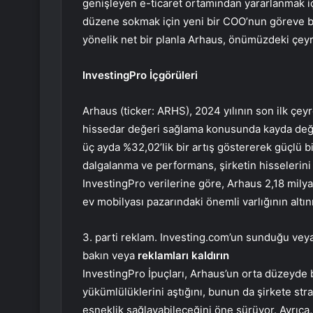
genişleyen e-ticaret ortamından yararlanmak içi
düzene sokmak için yeni bir COO’nun göreve baş
yönelik net bir planla Arhaus, önümüzdeki çeyr
InvestingPro İçgörüleri
Arhaus (ticker: ARHS), 2024 yılının son ilk ç
hissedar değeri sağlama konusunda kayda değer
üç ayda %32,02’lik bir artış göstererek güçlü bir
dalgalanma ve performans, şirketin hisselerini d
InvestingPro verilerine göre, Arhaus 2,18 mily
ev mobilyası pazarındaki önemli varlığının altını
3. parti reklam. Investing.com’un sunduğu veya 
bakın veya
reklamları kaldırın
InvestingPro İpuçları, Arhaus’un orta düzeyde bir 
yükümlülüklerini aştığını, bunun da şirkete str
esneklik sağlayabileceğini öne sürüyor. Ayrıca, a