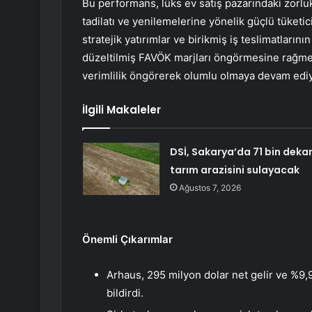
Bu performans, lüks ev satış pazarındaki zorl
tadilatı ve yenilemelerine yönelik güçlü tüketi
stratejik yatırımlar ve birikmiş iş teslimatları
düzeltilmiş FAVÖK marjları öngörmesine rağmen, 
verimlilik öngörerek olumlu olmaya devam ediy
İlgili Makaleler
DSİ, Sakarya’da 71 bin deka
tarım arazisini sulayacak
Ağustos 7, 2026
Önemli Çıkarımlar
Arhaus, 295 milyon dolar net gelir ve %9,9
bildirdi.