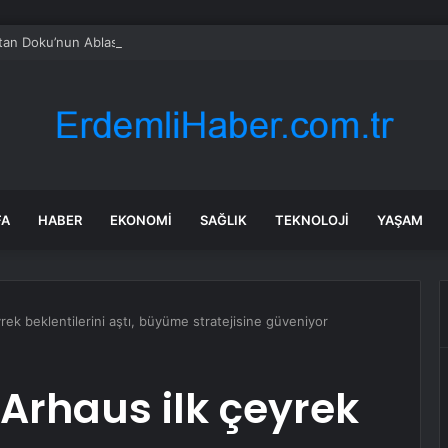
tan Doku’nun Ablası Aygül Doku: “İvedilikle Kızımızın Bedeni Bulunsun, Ar
FA
HABER
EKONOMI
SAĞLIK
TEKNOLOJI
YAŞAM
yrek beklentilerini aştı, büyüme stratejisine güveniyor
 Arhaus ilk çeyrek