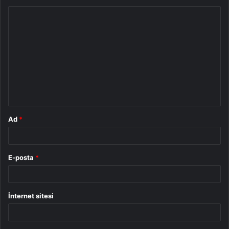
Y
o
r
u
m
*
Ad
*
E-posta
*
İnternet sitesi