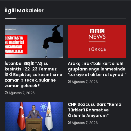
İlgili Makaleler
İstanbul BEŞİKTAŞ su
Arakçi: ırak’taki kürt silahlı
kesintisi! 22-23 Temmuz
grupların engellenmesinde
İSKİ Beşiktaş su kesintisi ne
‘türkiye etkili bir rol oynadı’
zaman bitecek, sular ne
Ağustos 7, 2026
zaman gelecek?
Ağustos 7, 2026
CHP Sözcüsü Sarı: “Kemal
Türkler’i Rahmet ve
Özlemle Anıyorum”
Ağustos 7, 2026