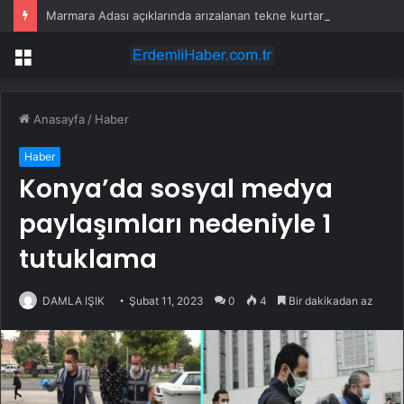
Marmara Adası açıklarında arızalanan tekne kurtarıldı
Menü
Anasayfa
/
Haber
Haber
Konya’da sosyal medya
paylaşımları nedeniyle 1
tutuklama
DAMLA IŞIK
Şubat 11, 2023
0
4
Bir dakikadan az