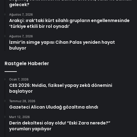
gelecek?
Ağustos 7, 2026
Arakçi: ırak’taki kürt silahlı grupların engellenmesinde
‘türkiye etkili bir rol oynadı’
Ağustos 7, 2026
İzmir’in simge yapısı Cihan Palas yeniden hayat
buluyor
Rastgele Haberler
Ocak 7, 2026
CES 2026: Nvidia, fiziksel yapay zekâ dönemini
başlatıyor
Temmuz 28, 2026
Gazeteci Alican Uludağ gözaltına alındı
Mart 12, 2026
Derin dekoltesi olay oldu! “Eski Zara nerede?”
yorumları yapılıyor